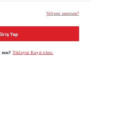
Şifremi unuttum?
Giriş Yap
k mu?
Tıklayın
Kayıt olun.