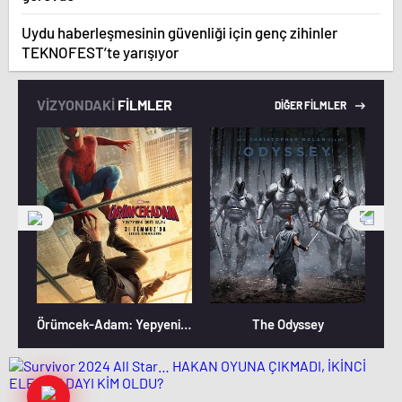
Uydu haberleşmesinin güvenliği için genç zihinler
TEKNOFEST’te yarışıyor
VİZYONDAKİ
FİLMLER
DİĞER FİLMLER
Örümcek-Adam: Yepyeni Bir Gün
The Odyssey