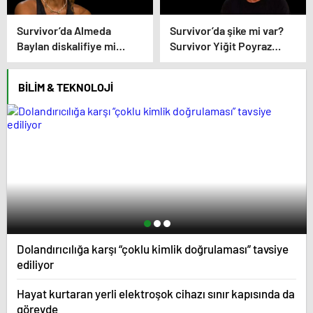
Survivor’da Almeda
Survivor’da şike mi var?
Baylan diskalifiye mi
Survivor Yiğit Poyraz
oldu? Eşi Ercan Baylan
elendikten sonra bomba
Instagram’dan açıkladı
açıklamalarda bulundu
BILIM & TEKNOLOJI
Dolandırıcılığa karşı “çoklu kimlik doğrulaması” tavsiye
ediliyor
Hayat kurtaran yerli elektroşok cihazı sınır kapısında da
görevde