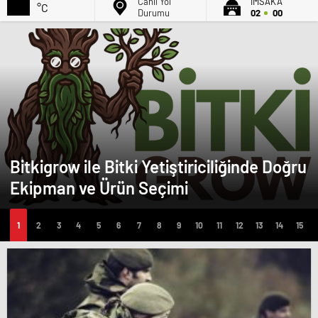
Canlı Yol
İMSAK'A
°C
Durumu
02
00
Bitkigrow ile Bitki Yetiştiriciliğinde Doğru
Ekipman ve Ürün Seçimi