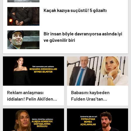
Kaçak kazıya suçüstü! 5 gözaltı
Bir insan böyle davranıyorsa aslında iyi
ve güvenilir biri
Reklam anlaşması
Babasını kaybeden
iddiaları! Pelin Akil’den
Fulden Uras’tan
yeni boşanma açıklaması
duygulandıran paylaşım!
‘Nurlarda uyu’