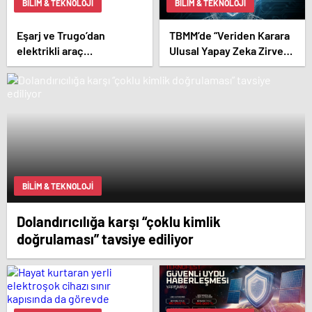
BILIM & TEKNOLOJI
BILIM & TEKNOLOJI
Eşarj ve Trugo’dan
TBMM’de “Veriden Karara
elektrikli araç
Ulusal Yapay Zeka Zirvesi”
kullanıcılarına ortak
başladı
istasyon erişimi
BILIM & TEKNOLOJI
Dolandırıcılığa karşı “çoklu kimlik
doğrulaması” tavsiye ediliyor