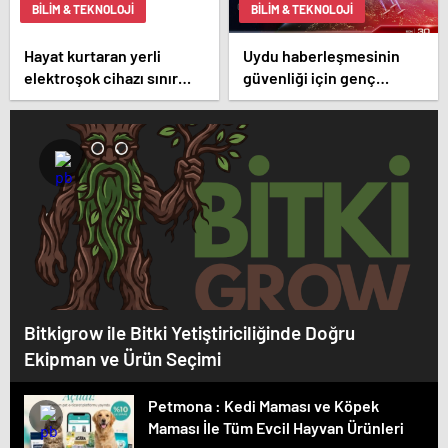
BILIM & TEKNOLOJI
BILIM & TEKNOLOJI
Hayat kurtaran yerli
Uydu haberleşmesinin
elektroşok cihazı sınır
güvenliği için genç
kapısında da görevde
zihinler TEKNOFEST’te
yarışıyor
Bitkigrow ile Bitki Yetiştiriciliğinde Doğru
Ekipman ve Ürün Seçimi
Petmona : Kedi Maması ve Köpek
Maması İle Tüm Evcil Hayvan Ürünleri