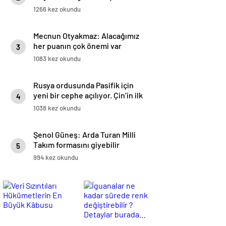
1266 kez okundu
Mecnun Otyakmaz: Alacağımız
her puanın çok önemi var
3
1083 kez okundu
Rusya ordusunda Pasifik için
yeni bir cephe açılıyor. Çin’in ilk
4
tepkisi!
1038 kez okundu
Şenol Güneş: Arda Turan Milli
Takım formasını giyebilir
5
994 kez okundu