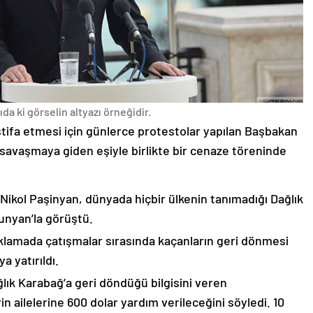
da ki görselin altyazı örneğidir.
stifa etmesi için günlerce protestolar yapılan Başbakan
avaşmaya giden eşiyle birlikte bir cenaze töreninde
 Nikol Paşinyan, dünyada hiçbir ülkenin tanımadığı Dağlık
unyan’la görüştü.
çıklamada çatışmalar sırasında kaçanların geri dönmesi
 yatırıldı.
lık Karabağ’a geri döndüğü bilgisini veren
n ailelerine 600 dolar yardım verileceğini söyledi. 10