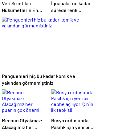
Veri Sızıntıları
İguanalar ne kadar
Hükümetlerin En
sürede renk
Büyük Kâbusu
değiştirebilir ?
Detaylar burada…
Penguenleri hiç bu kadar komik ve
yakından görmemiştiniz
Mecnun Otyakmaz:
Rusya ordusunda
Alacağımız her
Pasifik için yeni bir
puanın çok önemi
cephe açılıyor.