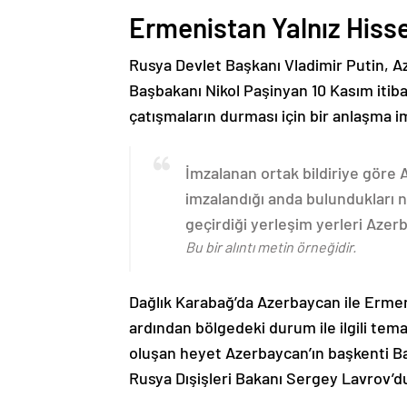
Ermenistan Yalnız Hiss
Rusya Devlet Başkanı Vladimir Putin, 
Başbakanı Nikol Paşinyan 10 Kasım itib
çatışmaların durması için bir anlaşma i
İmzalanan ortak bildiriye göre
imzalandığı anda bulundukları n
geçirdiği yerleşim yerleri Aze
Bu bir alıntı metin örneğidir.
Dağlık Karabağ’da Azerbaycan ile Erme
ardından bölgedeki durum ile ilgili t
oluşan heyet Azerbaycan’ın başkenti B
Rusya Dışişleri Bakanı Sergey Lavrov’d