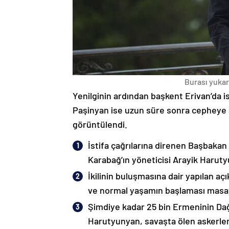
Burası yukarı
Yenilginin ardından başkent Erivan’da i
Paşinyan ise uzun süre sonra cepheye s
görüntülendi.
İstifa çağrılarına direnen Başbakan
Karabağ’ın yöneticisi Arayik Haruty
İkilinin buluşmasına dair yapılan a
ve normal yaşamın başlaması masaya
Şimdiye kadar 25 bin Ermeninin Dağ
Harutyunyan, savaşta ölen askerleri