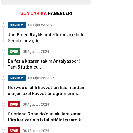
SON DAKİKA
HABERLERİ
GÜNDEM
06 Ağustos 2026
Joe Biden 6 aylık hedeflerini açıkladı.
Senato buz gibi…
SPOR
06 Ağustos 2026
En fazla kızaran takım Antalyaspor!
Tam 5 futbolcu….
GÜNDEM
06 Ağustos 2026
Norweç silahlı kuvvetleri kadınlardan
oluşan özel kuvvetler eğitimlerini
başlattı.
SPOR
06 Ağustos 2026
Cristiano Ronaldo’nun akıllara zarar
tüm kariyerinin istatistiğini çıkardık !
SPOR
06 Ağustos 2026