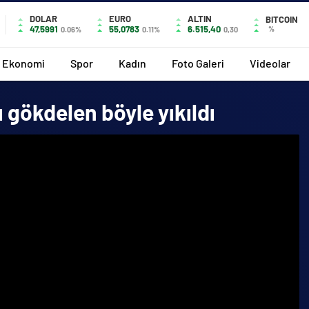
DOLAR
EURO
ALTIN
BITCOIN
47,5991
55,0783
6.515,40
%
0.06%
0.11%
0,30
Ekonomi
Spor
Kadın
Foto Galeri
Videolar
ı gökdelen böyle yıkıldı