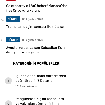
Galatasaray’a kötü haber! Monaco’dan
flaş Onyekuru kararı.
GÜNDEM
06 Ağustos 2026
Trump’tan seçim sonrası ilk mülakat
GÜNDEM
06 Ağustos 2026
Avusturya başbakanı Sebastian Kurz
ile ilgili bilinmeyenler
KATEGORİNİN POPÜLERLERİ
İguanalar ne kadar sürede renk
değiştirebilir ? Detaylar
1
burada…
1612 kez okundu
Penguenleri hiç bu kadar komik
ve yakından görmemiştiniz
2