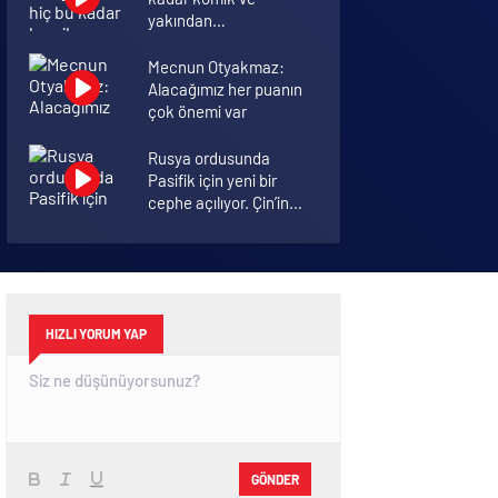
yakından
görmemiştiniz
Mecnun Otyakmaz:
Alacağımız her puanın
çok önemi var
Rusya ordusunda
Pasifik için yeni bir
cephe açılıyor. Çin’in
ilk tepkisi!
Şenol Güneş: Arda
Turan Milli Takım
formasını giyebilir
HIZLI YORUM YAP
GÖNDER