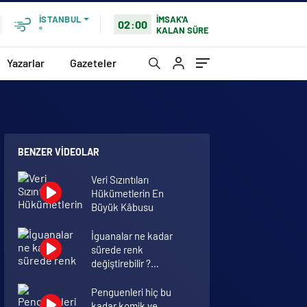
İMSAK'A
İSTANBUL
02:00
KALAN SÜRE
°
Yazarlar
Gazeteler
BENZER VIDEOLAR
Veri Sızıntıları
Hükümetlerin En
Büyük Kâbusu
İguanalar ne kadar
sürede renk
değiştirebilir ?
Detaylar burada…
Penguenleri hiç bu
kadar komik ve