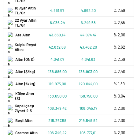
TL/Gr
18 Ayar Altın
4.861,57
4.862,20
% 2,59
TL/Gr
22 Ayar Altın
6.036,24
6.249,58
% 2,55
TL/Gr
Ata Altın
43.869,14
44.974,47
% 2,00
Kulplu Reşat
42.832,69
43.462,20
% 2,62
Altını
Altın (ONS)
4.341,07
4.341,63
% 2,39
Altın ($/kg)
138.886,00
138.903,00
% 2,40
Altın (€/kg)
119.973,00
120.044,00
% 1,89
Külçe Altın
138.650,00
138.750,00
% 0,04
($)
Kapalıçarşı
106.349,42
108.045,17
% 2,00
Ziynet 2.5
Beşli Altın
215.357,58
219.549,92
% 2,00
Gremse Altın
106.349,42
108.777,01
% 2,00