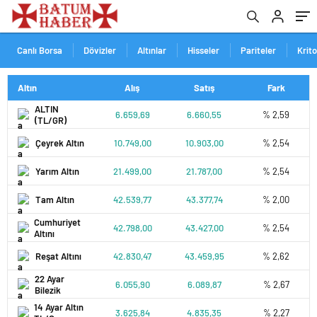
Canlı Borsa
Dövizler
Altınlar
Hisseler
Pariteler
Krit
Altın
Alış
Satış
Fark
ALTIN
6.659,69
6.660,55
% 2,59
(TL/GR)
Çeyrek Altın
10.749,00
10.903,00
% 2,54
Yarım Altın
21.499,00
21.787,00
% 2,54
Tam Altın
42.539,77
43.377,74
% 2,00
Cumhuriyet
42.798,00
43.427,00
% 2,54
Altını
Reşat Altını
42.830,47
43.459,95
% 2,62
22 Ayar
6.055,90
6.089,87
% 2,67
Bilezik
14 Ayar Altın
3.625,84
4.835,35
% 2,27