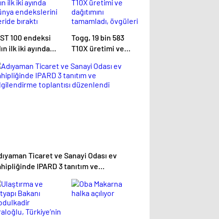
IST 100 endeksi
Togg, 19 bin 583
lın ilk iki ayında
T10X üretimi ve
ünya endekslerini
dağıtımını
ride bıraktı
tamamladı, övgüleri
topladı!
dıyaman Ticaret ve Sanayi Odası ev
hipliğinde IPARD 3 tanıtım ve
lgilendirme toplantısı düzenlendi