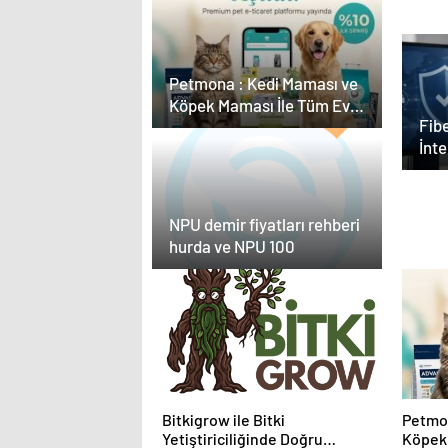
Seçimi
Güç
Petmona : Kedi Maması ve
Köpek Maması İle Tüm Evcil
Fibe
Hayvan Ürünleri
İnt
Kara
NPU demir fiyatları rehberi
hurda ve NPU 100
Bitkigrow ile Bitki
Petmon
Yetiştiriciliğinde Doğru
Köpek 