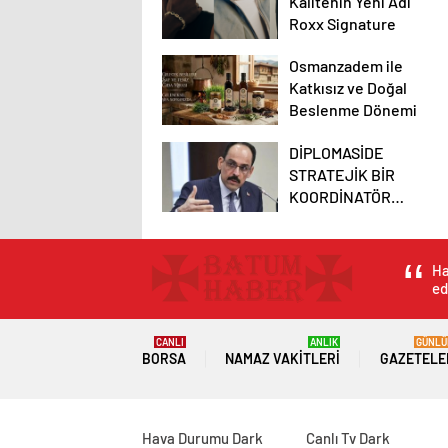
Kalitenin Yeni Adı
Roxx Signature
Osmanzadem ile
Katkısız ve Doğal
Beslenme Dönemi
DİPLOMASİDE
STRATEJİK BİR
KOORDİNATÖR
NASIL OLUNUR
Ha
ed
CANLI
ANLIK
GÜNLÜ
BORSA
NAMAZ VAKITLERI
GAZETELE
Hava Durumu Dark
Canlı Tv Dark