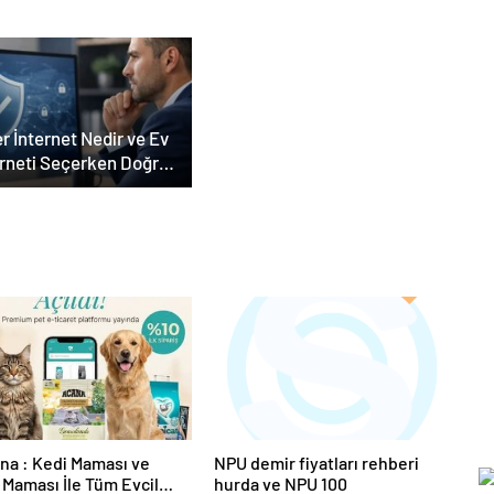
lü Panel Deneyimi
r İnternet Nedir ve Ev
erneti Seçerken Doğru
rı Nasıl Verirsiniz
a : Kedi Maması ve
NPU demir fiyatları rehberi
Maması İle Tüm Evcil
hurda ve NPU 100