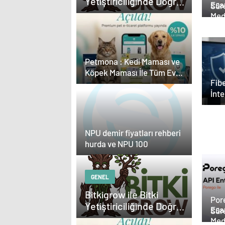
Yetiştiriciliğinde Doğru
Esat
Sür
Ekipman ve Ürün
Med
Yön
Seçimi
Güç
Petmona : Kedi Maması ve
Köpek Maması İle Tüm Evcil
Fibe
Hayvan Ürünleri
İnt
Kara
NPU demir fiyatları rehberi
hurda ve NPU 100
GENEL
Bitkigrow ile Bitki
Por
Yetiştiriciliğinde Doğru
Esat
Sür
Ekipman ve Ürün
Med
Yön