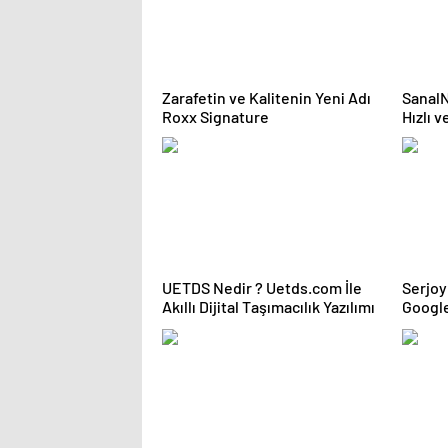
Zarafetin ve Kalitenin Yeni Adı
SanalN
Roxx Signature
Hızlı 
Çözüm
UETDS Nedir ? Uetds.com İle
Serjoy : Dijital Medya Ajans
Akıllı Dijital Taşımacılık Yazılımı
Google
Ajansı