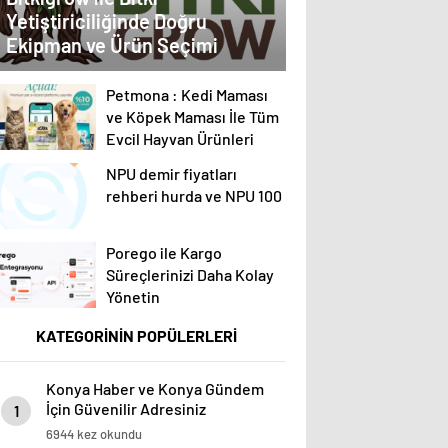
Yetiştiriciliğinde Doğru
Ekipman ve Ürün Seçimi
Petmona : Kedi Maması
ve Köpek Maması İle Tüm
Evcil Hayvan Ürünleri
NPU demir fiyatları
rehberi hurda ve NPU 100
Porego ile Kargo
Süreçlerinizi Daha Kolay
Yönetin
KATEGORİNİN POPÜLERLERİ
Konya Haber ve Konya Gündem
İçin Güvenilir Adresiniz
1
6944 kez okundu