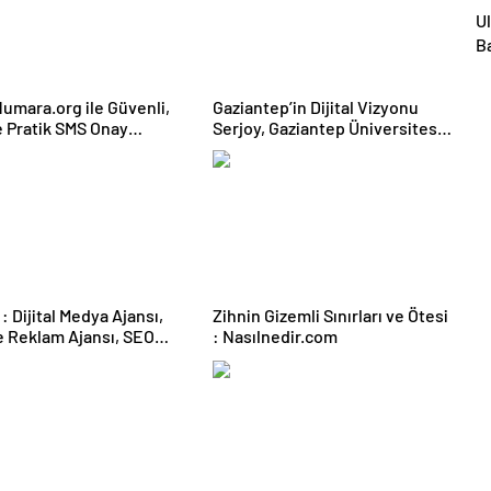
Ul
B
Ur
Tü
umara.org ile Güvenli,
Gaziantep’in Dijital Vizyonu
u
ve Pratik SMS Onay
Serjoy, Gaziantep Üniversitesi
h
leri
Teknopark’tan Dünyaya Açılıyor
yö
ha
ı,
Zihnin Gizemli Sınırları ve Ötesi
 Reklam Ajansı, SEO
: Nasılnedir.com
 ve Web Tasarım Ajansı