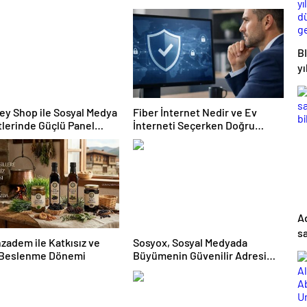
 Ürünleri
B
yı
d
ge
ey Shop ile Sosyal Medya
Fiber İnternet Nedir ve Ev
lerinde Güçlü Panel
İnterneti Seçerken Doğru
imi
Kararı Nasıl Verirsiniz
A
sa
adem ile Katkısız ve
Sosyox, Sosyal Medyada
bi
 Beslenme Dönemi
Büyümenin Güvenilir Adresi
Olarak Öne Çıkıyor