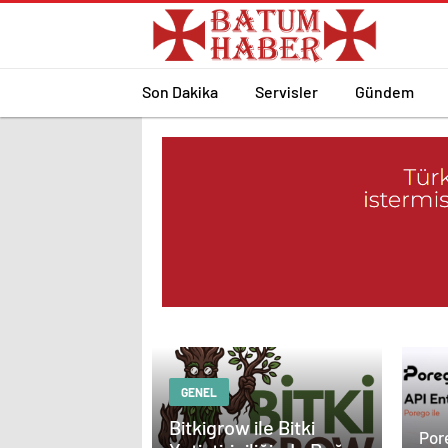
Son Dakika
Servisler
Gündem
GENEL
Bitkigrow ile Bitki
Por