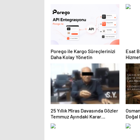
Ekipman ve Ürün Seçimi
Hayvan
Porego ile Kargo Süreçlerinizi
Esat B
Daha Kolay Yönetin
Hizmet
Deney
25 Yıllık Miras Davasında Gözler
Osmanz
Temmuz Ayındaki Karar
Doğal
Duruşmasına Çevrildi