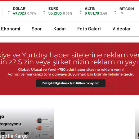
DOLAR
EURO
ALTIN
BITCOIN
47,7023
55,2183
6.651,79
%
0.15%
0.35%
2,45
Ekonomi
Spor
Kadın
Foto Galeri
Videolar
ego ile Kargo