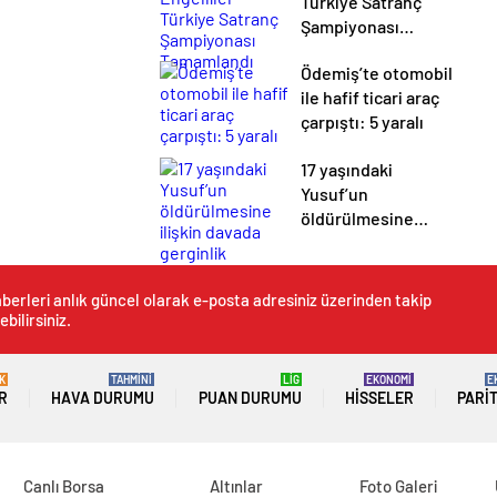
Türkiye Satranç
Şampiyonası
Tamamlandı
Ödemiş’te otomobil
ile hafif ticari araç
çarpıştı: 5 yaralı
17 yaşındaki
Yusuf’un
öldürülmesine
ilişkin davada
gerginlik
berleri anlık güncel olarak e-posta adresiniz üzerinden takip
ebilirsiniz.
K
TAHMİNİ
LİG
EKONOMİ
E
R
HAVA DURUMU
PUAN DURUMU
HISSELER
PARI
Canlı Borsa
Altınlar
Foto Galeri