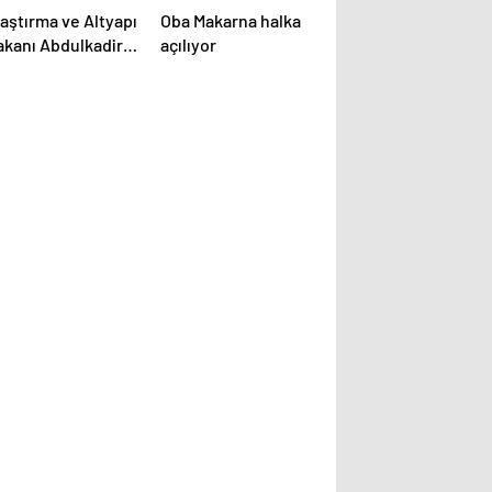
aştırma ve Altyapı
Oba Makarna halka
akanı Abdulkadir
açılıyor
aloğlu,
rkiye’nin
laştırma ve
aberleşme ağına
nelik yatırımları
kkında bilgi verdi