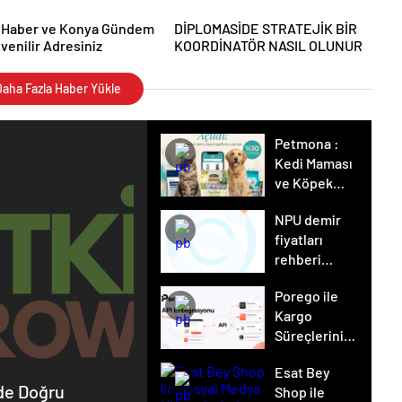
 Haber ve Konya Gündem
DİPLOMASİDE STRATEJİK BİR
üvenilir Adresiniz
KOORDİNATÖR NASIL OLUNUR
aha Fazla Haber Yükle
Petmona :
Kedi Maması
ve Köpek
Maması İle
NPU demir
Tüm Evcil
fiyatları
Hayvan
rehberi
Ürünleri
hurda ve
Porego ile
NPU 100
Kargo
Süreçlerinizi
Daha Kolay
Esat Bey
Yönetin
inde Doğru
Shop ile