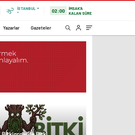
İMSAK'A
İSTANBUL
02:00
KALAN SÜRE
°
Yazarlar
Gazeteler
Bitkigrow ile Bitki