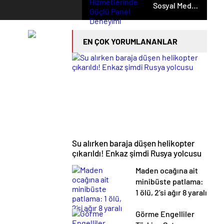
Sosyal Medya
Hizmetlerinde
Güçlü Panel
Deneyimi
EN ÇOK YORUMLANANLAR
Su alırken baraja düşen helikopter
çıkarıldı! Enkaz şimdi Rusya yolcusu
Maden ocağına ait
minibüste patlama:
1 ölü, 2’si ağır 8 yaralı
Görme Engelliler