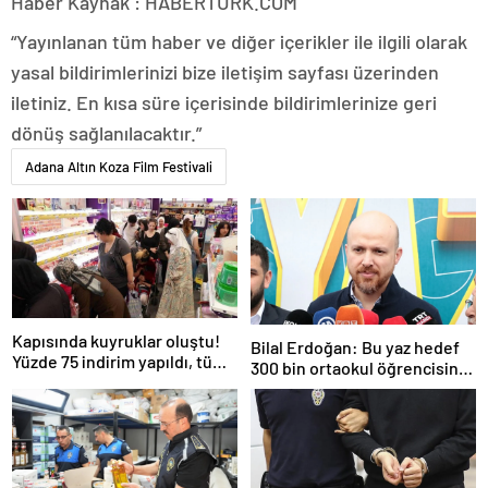
Haber Kaynak : HABERTURK.COM
“Yayınlanan tüm haber ve diğer içerikler ile ilgili olarak
yasal bildirimlerinizi bize iletişim sayfası üzerinden
iletiniz. En kısa süre içerisinde bildirimlerinize geri
dönüş sağlanılacaktır.”
Adana Altın Koza Film Festivali
Kapısında kuyruklar oluştu!
Bilal Erdoğan: Bu yaz hedef
Yüzde 75 indirim yapıldı, tüm
300 bin ortaokul öğrencisini
ürünler kapış kapış gitti
yaz okullarında ağırlamak