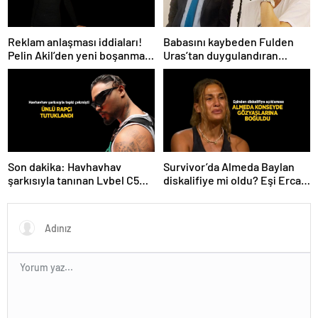
Babasını kaybeden Fulden
Reklam anlaşması iddiaları!
Uras’tan duygulandıran
Pelin Akil’den yeni boşanma
paylaşım! ‘Nurlarda uyu’
açıklaması
Son dakika: Havhavhav
Survivor’da Almeda Baylan
şarkısıyla tanınan Lvbel C5
diskalifiye mi oldu? Eşi Ercan
tutuklandı
Baylan Instagram’dan açıkladı