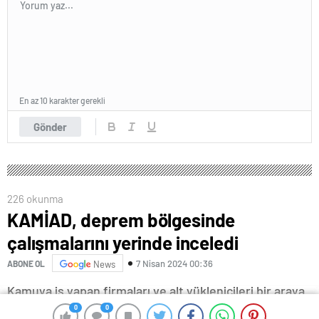
En az 10 karakter gerekli
Gönder
226 okunma
KAMİAD, deprem bölgesinde
çalışmalarını yerinde inceledi
7 Nisan 2024 00:36
ABONE OL
News
Kamuya iş yapan firmaları ve alt yüklenicileri bir araya
getirerek sorunlarının çözümü için çalışmalar yürüten
0
0
0
0