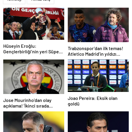
Hüseyin Eroğlu:
Trabzonspor’dan ilk temas!
Gençlerbirliği’nin yeri Süper
Atletico Madrid’in yıldızı
Lig’dir
gündemde
Joao Pereira: Eksik olan
Jose Mourinho’dan olay
goldü
açıklama! ‘İkinci sırada
bitireceğiz’