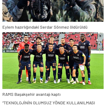
Eylem hazırlığındaki Serdar Sönmez öldürüldü
RAMS Başakşehir avantajı kaptı
“TEKNOLOJİNİN OLUMSUZ YÖNDE KULLANILMASI