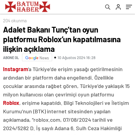
ettiler
204 okunma
Adalet Bakanı Tunç’tan oyun
platformu Roblox’un kapatılmasına
ilişkin açıklama
10 Ağustos 2024 16:28
ABONE OL
News
Instagram
‘a Türkiye’de erişim yasağı getirilmesinin
ardından bir platform daha engellendi. Özellikle
çocuklar arasında rağbet gören, Türkiye’de yaklaşık 15
milyon kullanıcısı olan çevrimiçi oyun platformu
Roblox
, erişime kapatıldı. Bilgi Teknolojileri ve İletişim
Kurumu’nun (BTK) internet sitesinden yapılan
açıklamada, “roblox.com, 07/08/2024 tarihli ve
2024/5282 D. İş sayılı Adana 6. Sulh Ceza Hakimliği