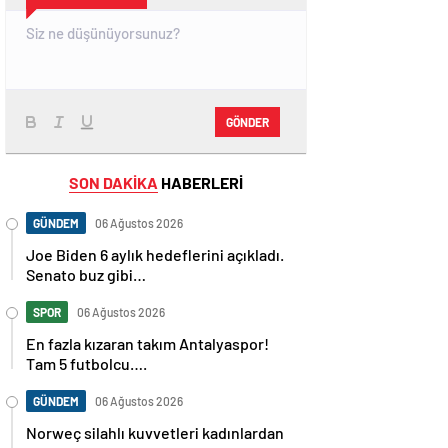
GÖNDER
SON DAKİKA
HABERLERİ
GÜNDEM
06 Ağustos 2026
Joe Biden 6 aylık hedeflerini açıkladı.
Senato buz gibi…
SPOR
06 Ağustos 2026
En fazla kızaran takım Antalyaspor!
Tam 5 futbolcu….
GÜNDEM
06 Ağustos 2026
Norweç silahlı kuvvetleri kadınlardan