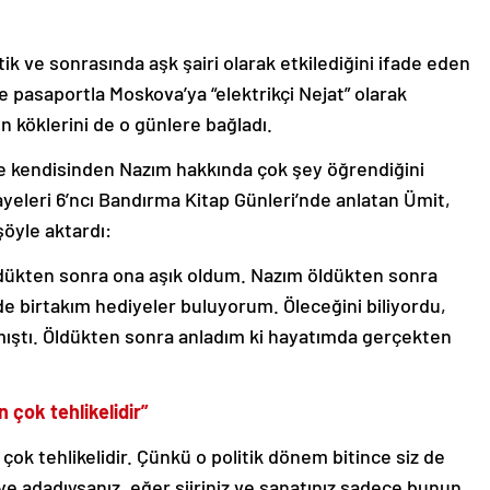
tik ve sonrasında aşk şairi olarak etkilediğini ifade eden
 pasaportla Moskova’ya “elektrikçi Nejat” olarak
ın köklerini de o günlere bağladı.
 ve kendisinden Nazım hakkında çok şey öğrendiğini
eleri 6’ncı Bandırma Kitap Günleri’nde anlatan Ümit,
şöyle aktardı:
ldükten sonra ona aşık oldum. Nazım öldükten sonra
e birtakım hediyeler buluyorum. Öleceğini biliyordu,
ıştı. Öldükten sonra anladım ki hayatımda gerçekten
n çok tehlikelidir”
 çok tehlikelidir. Çünkü o politik dönem bitince siz de
eye adadıysanız, eğer şiiriniz ve sanatınız sadece bunun