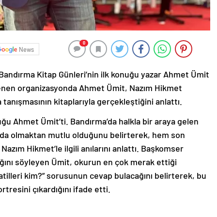
0
News
 Bandırma Kitap Günleri’nin ilk konuğu yazar Ahmet Ümit
lenen organizasyonda Ahmet Ümit, Nazım Hikmet
tanışmasının kitaplarıyla gerçekleştiğini anlattı.
nuğu Ahmet Ümit’ti. Bandırma’da halkla bir araya gelen
a’da olmaktan mutlu olduğunu belirterek, hem son
azım Hikmet’le ilgili anılarını anlattı. Başkomser
ığını söyleyen Ümit, okurun en çok merak ettiği
atilleri kim?” sorusunun cevap bulacağını belirterek, bu
resini çıkardığını ifade etti.