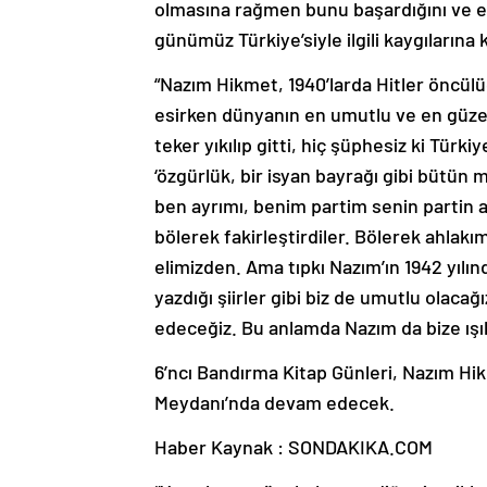
olmasına rağmen bunu başardığını ve e
günümüz Türkiye’siyle ilgili kaygıların
“Nazım Hikmet, 1940’larda Hitler öncül
esirken dünyanın en umutlu ve en güzel 
teker yıkılıp gitti, hiç şüphesiz ki Türkiy
‘özgürlük, bir isyan bayrağı gibi bütün 
ben ayrımı, benim partim senin partin an
bölerek fakirleştirdiler. Bölerek ahlak
elimizden. Ama tıpkı Nazım’ın 1942 yıl
yazdığı şiirler gibi biz de umutlu olac
edeceğiz. Bu anlamda Nazım da bize ışık
6’ncı Bandırma Kitap Günleri, Nazım H
Meydanı’nda devam edecek.
Haber Kaynak : SONDAKIKA.COM