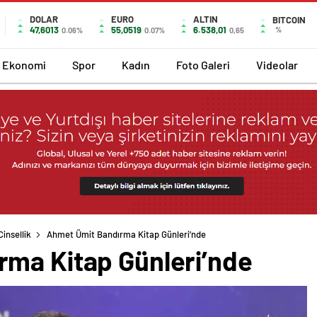
DOLAR
EURO
ALTIN
BITCOIN
47,6013
55,0519
6.538,01
%
0.06%
0.07%
0,65
Ekonomi
Spor
Kadın
Foto Galeri
Videolar
insellik
Ahmet Ümit Bandırma Kitap Günleri’nde
ma Kitap Günleri’nde