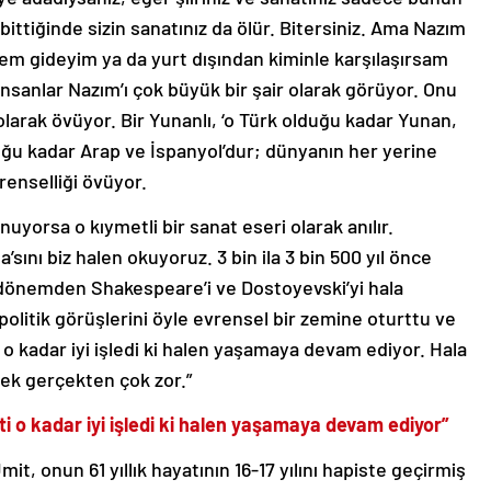
ittiğinde sizin sanatınız da ölür. Bitersiniz. Ama Nazım
em gideyim ya da yurt dışından kiminle karşılaşırsam
insanlar Nazım’ı çok büyük bir şair olarak görüyor. Onu
 olarak övüyor. Bir Yunanlı, ‘o Türk olduğu kadar Yunan,
ğu kadar Arap ve İspanyol’dur; dünyanın her yerine
renselliği övüyor.
nuyorsa o kıymetli bir sanat eseri olarak anılır.
sını biz halen okuyoruz. 3 bin ila 3 bin 500 yıl önce
n dönemden Shakespeare’i ve Dostoyevski’yi hala
 politik görüşlerini öyle evrensel bir zemine oturttu ve
ti o kadar iyi işledi ki halen yaşamaya devam ediyor. Hala
ek gerçekten çok zor.”
eti o kadar iyi işledi ki halen yaşamaya devam ediyor”
t, onun 61 yıllık hayatının 16-17 yılını hapiste geçirmiş