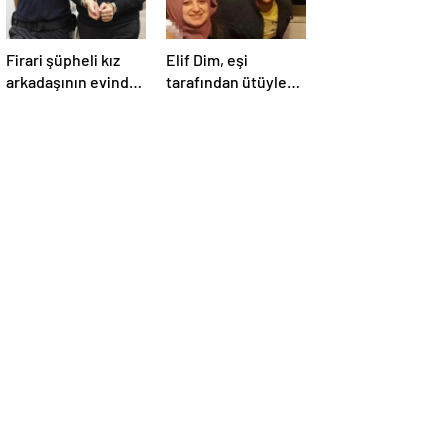
Firari şüpheli kız
Elif Dim, eşi
arkadaşının evinde
tarafından ütüyle
yakalandı!
öldürülmüştü: 14
yaşındaki oğlu
babasından
şikayetçi oldu!