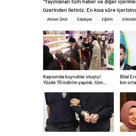
“Yayınlanan tüm haber ve diğer içerikler i
üzerinden iletiniz. En kısa süre içerisin
Ahmet Ümit
Edebiyat
Eğitim
Etkinlik
Kapısında kuyruklar oluştu!
Bilal E
Yüzde 75 indirim yapıldı, tüm
bin ort
ürünler kapış kapış gitti
okullar