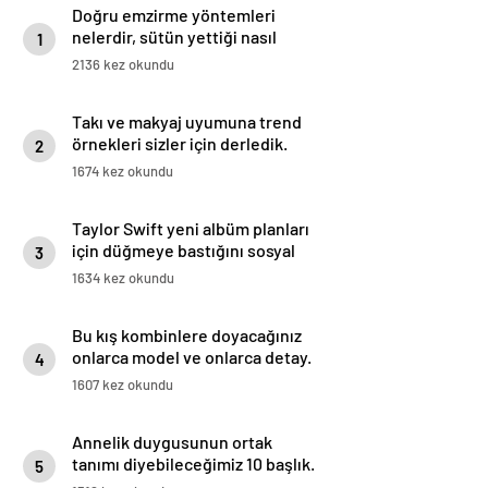
Doğru emzirme yöntemleri
nelerdir, sütün yettiği nasıl
1
anlaşılır?
2136 kez okundu
Takı ve makyaj uyumuna trend
örnekleri sizler için derledik.
2
1674 kez okundu
Taylor Swift yeni albüm planları
için düğmeye bastığını sosyal
3
medyadan duyurdu!
1634 kez okundu
Bu kış kombinlere doyacağınız
onlarca model ve onlarca detay.
4
1607 kez okundu
Annelik duygusunun ortak
tanımı diyebileceğimiz 10 başlık.
5