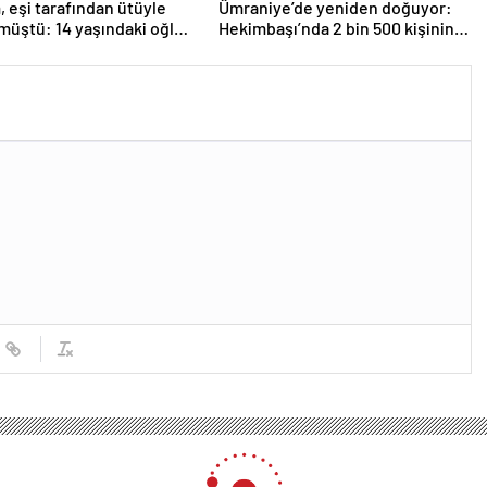
m, eşi tarafından ütüyle
Ümraniye’de yeniden doğuyor:
müştü: 14 yaşındaki oğlu
Hekimbaşı’nda 2 bin 500 kişinin
dan şikayetçi oldu!
yaşayacağı 619 konut
insellik
Işık Hadisesi’nde Hayal Kırıklığı