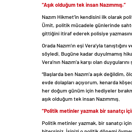
“Aşık olduğum tek insan Nazımmış.”
Nazım Hikmet’in kendisini ilk olarak poli
Ümit, politik mücadele günlerinde sahte
gittiğini itiraf ederek polisiye yazmasın
Orada Nazım’ın eşi Vera’yla tanıştığını
söyledi. Bugüne kadar duyulmamış hikay
Vera’nın Nazım’a karşı olan duygularını 
“Başlarda ben Nazım’a aşık değildim, ö
evde dolapları açıyorum, kenarda köşed
her doğum günüm için hediyeler bırakm
aşık olduğum tek insan Nazımmış.
“Politik metinler yazmak bir sanatçı içi
Politik metinler yazmak, bir sanatçı için
bitersiniz. İşinizi o politik dönemi övm