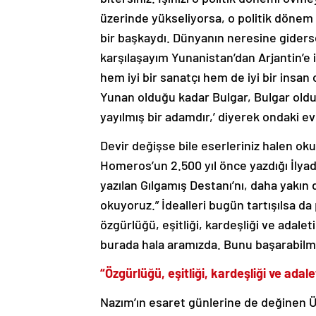
üzerinde yükseliyorsa, o politik dönem b
bir başkaydı. Dünyanın neresine giders
karşılaşayım Yunanistan’dan Arjantin’e 
hem iyi bir sanatçı hem de iyi bir insan
Yunan olduğu kadar Bulgar, Bulgar oldu
yayılmış bir adamdır,’ diyerek ondaki ev
Devir değişse bile eserleriniz halen oku
Homeros’un 2.500 yıl önce yazdığı İlyada’
yazılan Gılgamış Destanı’nı, daha yakı
okuyoruz.” İdealleri bugün tartışılsa da
özgürlüğü, eşitliği, kardeşliği ve adale
burada hala aramızda. Bunu başarabilm
“Özgürlüğü, eşitliği, kardeşliği ve adal
Nazım’ın esaret günlerine de değinen Ümi