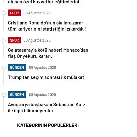
oluşan özel kuvvetler eğitimlerini
başlattı.
SPOR
06 Ağustos 2026
Cristiano Ronaldo’nun akıllara zarar
tüm kariyerinin istatistiğini çıkardık !
SPOR
06 Ağustos 2026
Galatasaray’a kötü haber! Monaco’dan
flaş Onyekuru kararı.
GÜNDEM
06 Ağustos 2026
Trump’tan seçim sonrası ilk mülakat
GÜNDEM
06 Ağustos 2026
Avusturya başbakanı Sebastian Kurz
ile ilgili bilinmeyenler
KATEGORİNİN POPÜLERLERİ