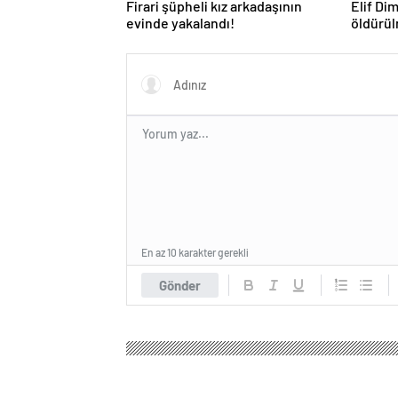
Firari şüpheli kız arkadaşının
Elif Di
evinde yakalandı!
öldürül
babasın
En az 10 karakter gerekli
Gönder
Batum Haber – Gürcistan Haber
Magazin
Aşk & C