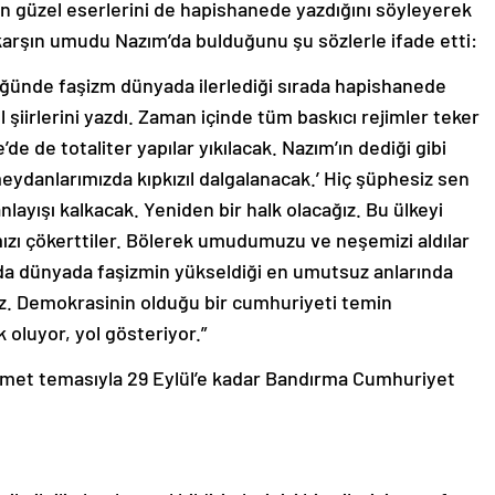
n güzel eserlerini de hapishanede yazdığını söyleyerek
a karşın umudu Nazım’da bulduğunu şu sözlerle ifade etti:
üğünde faşizm dünyada ilerlediği sırada hapishanede
şiirlerini yazdı. Zaman içinde tüm baskıcı rejimler teker
e’de de totaliter yapılar yıkılacak. Nazım’ın dediği gibi
meydanlarımızda kıpkızıl dalgalanacak.’ Hiç şüphesiz sen
layışı kalkacak. Yeniden bir halk olacağız. Bu ülkeyi
ımızı çökerttiler. Bölerek umudumuzu ve neşemizi aldılar
ında dünyada faşizmin yükseldiği en umutsuz anlarında
ağız. Demokrasinin olduğu bir cumhuriyeti temin
 oluyor, yol gösteriyor.”
ikmet temasıyla 29 Eylül’e kadar Bandırma Cumhuriyet