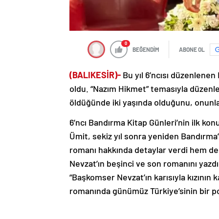
0
BEĞENDİM
ABONE OL
(BALIKESİR)-
Bu yıl 6’ncısı düzenlenen
oldu. “Nazım Hikmet” temasıyla düzen
öldüğünde iki yaşında olduğunu, onunla 
6’ncı Bandırma Kitap Günleri’nin ilk ko
Ümit, sekiz yıl sonra yeniden Bandırm
romanı hakkında detaylar verdi hem de N
Nevzat’ın beşinci ve son romanını yazd
“Başkomser Nevzat’ın karısıyla kızının k
romanında günümüz Türkiye’sinin bir port