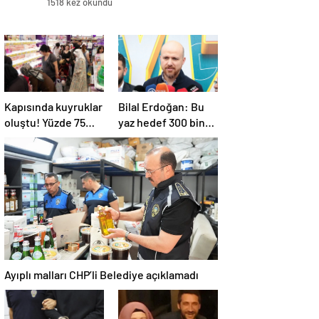
1518 kez okundu
Kapısında kuyruklar
Bilal Erdoğan: Bu
oluştu! Yüzde 75
yaz hedef 300 bin
indirim yapıldı, tüm
ortaokul
ürünler kapış kapış
öğrencisini yaz
gitti
okullarında
ağırlamak
Ayıplı malları CHP’li Belediye açıklamadı