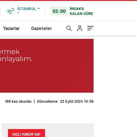
İMSAK'A
İSTANBUL
02:00
KALAN SÜRE
°
Yazarlar
Gazeteler
HIZLI YORUM YAP