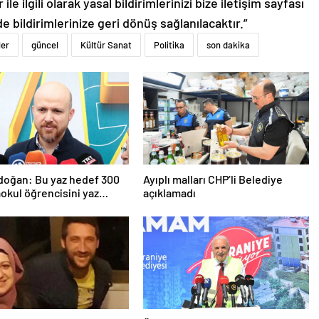
le ilgili olarak yasal bildirimlerinizi bize iletişim sayfası
de bildirimlerinize geri dönüş sağlanılacaktır.”
ler
güncel
Kültür Sanat
Politika
son dakika
rdoğan: Bu yaz hedef 300
Ayıplı malları CHP’li Belediye
aokul öğrencisini yaz
açıklamadı
ında ağırlamak