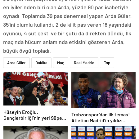
en iyilerinden biri olan Arda, yüzde 90 pas isabetiyle
oynadı. Toplamda 39 pas denemesi yapan Arda Güler,
35’ini olumlu kullandı. 2 de kilit pas veren 18 yaşındaki
oyuncu, 4 şut çekti ve bir şutu da direkten döndü. İlk
maçında hücum anlamında etkisini gösteren Arda,
büyük övgü topladı.
Arda Güler
Dakika
Maç
Real Madrid
Top
Hüseyin Eroğlu:
Trabzonspor’dan ilk temas!
Gençlerbirliği’nin yeri Süper
Atletico Madrid’in yıldızı
Lig’dir
gündemde