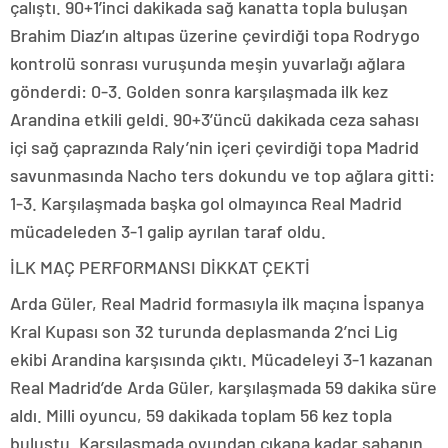
çalıştı. 90+1’inci dakikada sağ kanatta topla buluşan
Brahim Diaz’ın altıpas üzerine çevirdiği topa Rodrygo
kontrolü sonrası vuruşunda meşin yuvarlağı ağlara
gönderdi: 0-3. Golden sonra karşılaşmada ilk kez
Arandina etkili geldi. 90+3’üncü dakikada ceza sahası
içi sağ çaprazında Raly’nin içeri çevirdiği topa Madrid
savunmasında Nacho ters dokundu ve top ağlara gitti:
1-3. Karşılaşmada başka gol olmayınca Real Madrid
mücadeleden 3-1 galip ayrılan taraf oldu.
İLK MAÇ PERFORMANSI DİKKAT ÇEKTİ
Arda Güler, Real Madrid formasıyla ilk maçına İspanya
Kral Kupası son 32 turunda deplasmanda 2’nci Lig
ekibi Arandina karşısında çıktı. Mücadeleyi 3-1 kazanan
Real Madrid’de Arda Güler, karşılaşmada 59 dakika süre
aldı. Milli oyuncu, 59 dakikada toplam 56 kez topla
buluştu. Karşılaşmada oyundan çıkana kadar sahanın