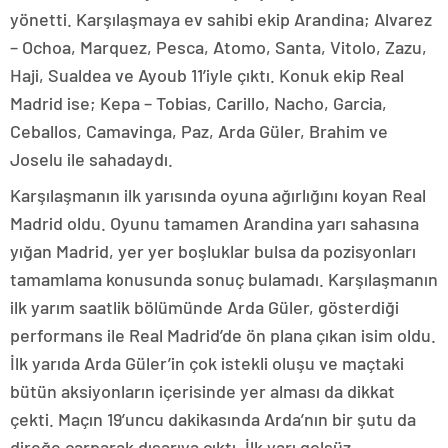
yönetti. Karşılaşmaya ev sahibi ekip Arandina; Alvarez
– Ochoa, Marquez, Pesca, Atomo, Santa, Vitolo, Zazu,
Haji, Sualdea ve Ayoub 11’iyle çıktı. Konuk ekip Real
Madrid ise; Kepa – Tobias, Carillo, Nacho, Garcia,
Ceballos, Camavinga, Paz, Arda Güler, Brahim ve
Joselu ile sahadaydı.
Karşılaşmanın ilk yarısında oyuna ağırlığını koyan Real
Madrid oldu. Oyunu tamamen Arandina yarı sahasına
yığan Madrid, yer yer boşluklar bulsa da pozisyonları
tamamlama konusunda sonuç bulamadı. Karşılaşmanın
ilk yarım saatlik bölümünde Arda Güler, gösterdiği
performans ile Real Madrid’de ön plana çıkan isim oldu.
İlk yarıda Arda Güler’in çok istekli oluşu ve maçtaki
bütün aksiyonların içerisinde yer alması da dikkat
çekti. Maçın 19’uncu dakikasında Arda’nın bir şutu da
direğe çarparak dışarıya çıktı. İlk yarı golsüz