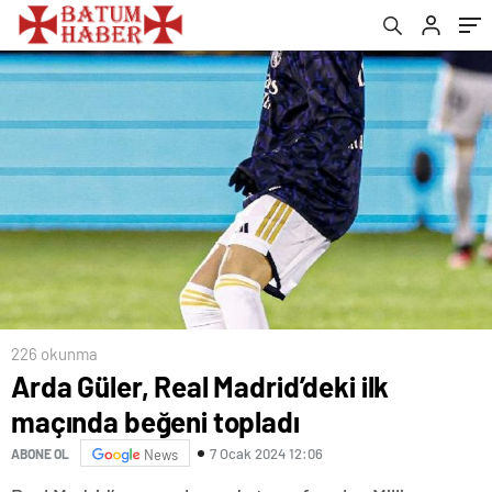
226 okunma
Arda Güler, Real Madrid’deki ilk
maçında beğeni topladı
7 Ocak 2024 12:06
ABONE OL
News