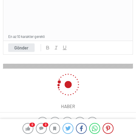
En az 10 karakter gerekli
Gönder
HABER
0
0
yangın algılama sistemleri
ajax alarm