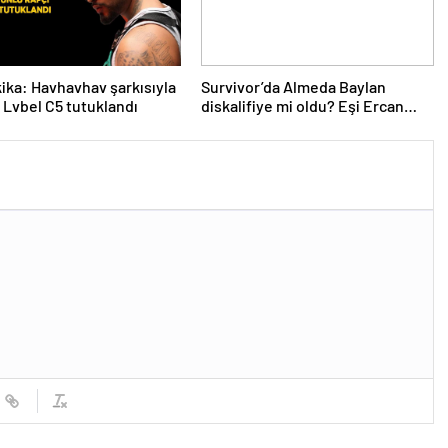
ika: Havhavhav şarkısıyla
Survivor’da Almeda Baylan
 Lvbel C5 tutuklandı
diskalifiye mi oldu? Eşi Ercan
Baylan Instagram’dan açıkladı