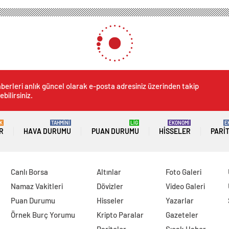
berleri anlık güncel olarak e-posta adresiniz üzerinden takip
ebilirsiniz.
K
TAHMİNİ
LİG
EKONOMİ
E
R
HAVA DURUMU
PUAN DURUMU
HISSELER
PARI
Canlı Borsa
Altınlar
Foto Galeri
Namaz Vakitleri
Dövizler
Video Galeri
Puan Durumu
Hisseler
Yazarlar
Örnek Burç Yorumu
Kripto Paralar
Gazeteler