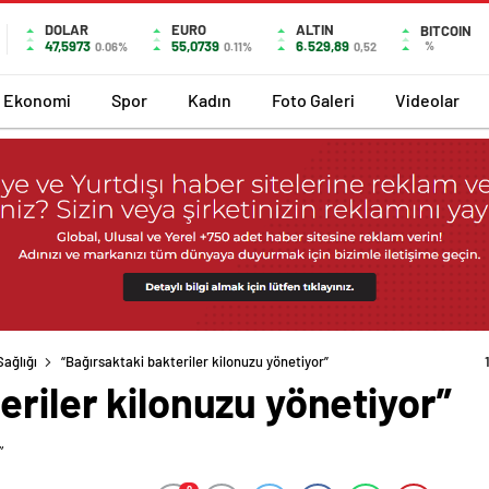
DOLAR
EURO
ALTIN
BITCOIN
47,5973
55,0739
6.529,89
%
0.06%
0.11%
0,52
Ekonomi
Spor
Kadın
Foto Galeri
Videolar
Sağlığı
“Bağırsaktaki bakteriler kilonuzu yönetiyor”
eriler kilonuzu yönetiyor”