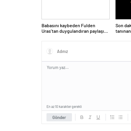
Babasını kaybeden Fulden
Son dak
Uras’tan duygulandıran paylaşım!
tanınan
‘Nurlarda uyu’
En az 10 karakter gerekli
Gönder