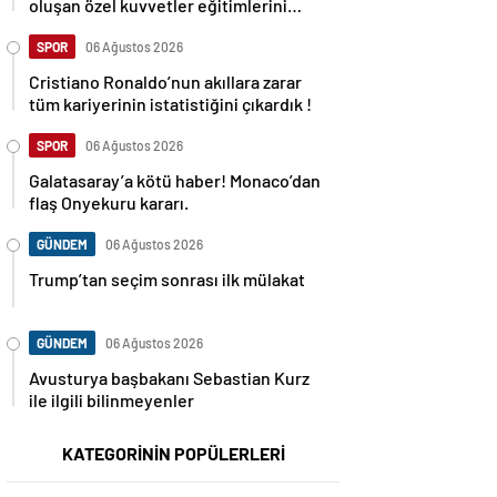
oluşan özel kuvvetler eğitimlerini
başlattı.
SPOR
06 Ağustos 2026
Cristiano Ronaldo’nun akıllara zarar
tüm kariyerinin istatistiğini çıkardık !
SPOR
06 Ağustos 2026
Galatasaray’a kötü haber! Monaco’dan
flaş Onyekuru kararı.
GÜNDEM
06 Ağustos 2026
Trump’tan seçim sonrası ilk mülakat
GÜNDEM
06 Ağustos 2026
Avusturya başbakanı Sebastian Kurz
ile ilgili bilinmeyenler
KATEGORİNİN POPÜLERLERİ