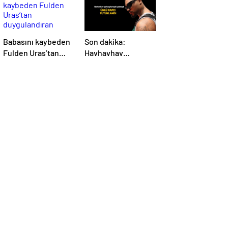
Babasını kaybeden
Son dakika:
Fulden Uras’tan
Havhavhav
duygulandıran
şarkısıyla tanınan
paylaşım! ‘Nurlarda
Lvbel C5 tutuklandı
uyu’