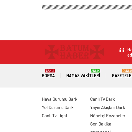
Ha
ed
CANLI
ANLIK
GÜNLÜ
BORSA
NAMAZ VAKITLERI
GAZETELE
Hava Durumu Dark
Canlı Tv Dark
Yol Durumu Dark
Yayın Akışları Dark
Canlı Tv Light
Nöbetçi Eczaneler
Son Dakika