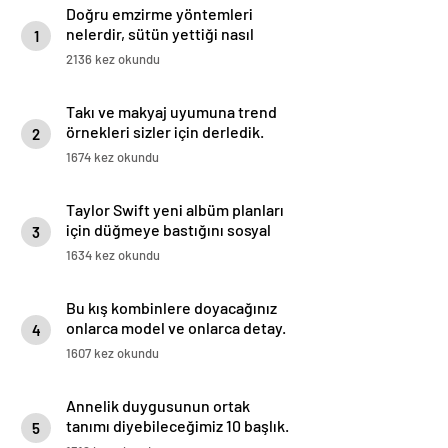
Doğru emzirme yöntemleri
nelerdir, sütün yettiği nasıl
1
anlaşılır?
2136 kez okundu
Takı ve makyaj uyumuna trend
örnekleri sizler için derledik.
2
1674 kez okundu
Taylor Swift yeni albüm planları
için düğmeye bastığını sosyal
3
medyadan duyurdu!
1634 kez okundu
Bu kış kombinlere doyacağınız
onlarca model ve onlarca detay.
4
1607 kez okundu
Annelik duygusunun ortak
tanımı diyebileceğimiz 10 başlık.
5