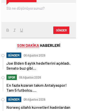
GÖNDER
SON DAKİKA
HABERLERİ
GÜNDEM
06 Ağustos 2026
Joe Biden 6 aylık hedeflerini açıkladı.
Senato buz gibi…
SPOR
06 Ağustos 2026
En fazla kızaran takım Antalyaspor!
Tam 5 futbolcu….
GÜNDEM
06 Ağustos 2026
Norweç silahlı kuvvetleri kadınlardan