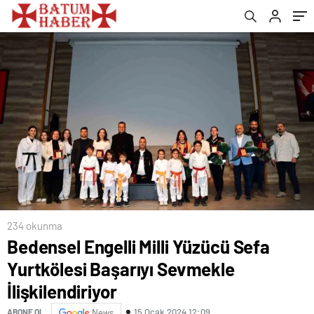
234 okunma
Bedensel Engelli Milli Yüzücü Sefa
Yurtkölesi Başarıyı Sevmekle
İlişkilendiriyor
15 Ocak 2024 12:09
ABONE OL
News