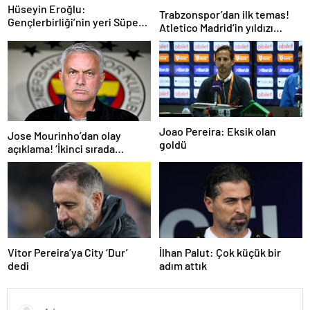
Hüseyin Eroğlu:
Trabzonspor’dan ilk temas!
Gençlerbirliği’nin yeri Süper
Atletico Madrid’in yıldızı
Lig’dir
gündemde
Joao Pereira: Eksik olan
Jose Mourinho’dan olay
goldü
açıklama! ‘İkinci sırada
bitireceğiz’
Vitor Pereira’ya City ‘Dur’
İlhan Palut: Çok küçük bir
dedi
adım attık