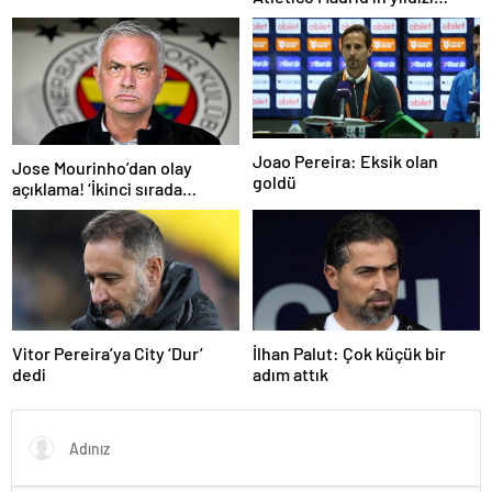
Lig’dir
gündemde
Joao Pereira: Eksik olan
Jose Mourinho’dan olay
goldü
açıklama! ‘İkinci sırada
bitireceğiz’
Vitor Pereira’ya City ‘Dur’
İlhan Palut: Çok küçük bir
dedi
adım attık