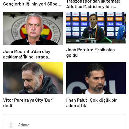
Trabzonspor’dan ilk temas!
Gençlerbirliği’nin yeri Süper
Atletico Madrid’in yıldızı
Lig’dir
gündemde
Joao Pereira: Eksik olan
Jose Mourinho’dan olay
goldü
açıklama! ‘İkinci sırada
bitireceğiz’
Vitor Pereira’ya City ‘Dur’
İlhan Palut: Çok küçük bir
dedi
adım attık