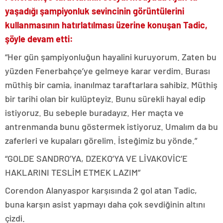
yaşadığı şampiyonluk sevincinin görüntülerini
kullanmasının hatırlatılması üzerine konuşan Tadic,
şöyle devam etti:
“Her gün şampiyonluğun hayalini kuruyorum. Zaten bu
yüzden Fenerbahçe’ye gelmeye karar verdim. Burası
müthiş bir camia, inanılmaz taraftarlara sahibiz. Müthiş
bir tarihi olan bir kulüpteyiz. Bunu sürekli hayal edip
istiyoruz. Bu sebeple buradayız. Her maçta ve
antrenmanda bunu göstermek istiyoruz. Umalım da bu
zaferleri ve kupaları görelim. İsteğimiz bu yönde.”
“GOLDE SANDRO’YA, DZEKO’YA VE LİVAKOVİC’E
HAKLARINI TESLİM ETMEK LAZIM”
Corendon Alanyaspor karşısında 2 gol atan Tadic,
buna karşın asist yapmayı daha çok sevdiğinin altını
çizdi.