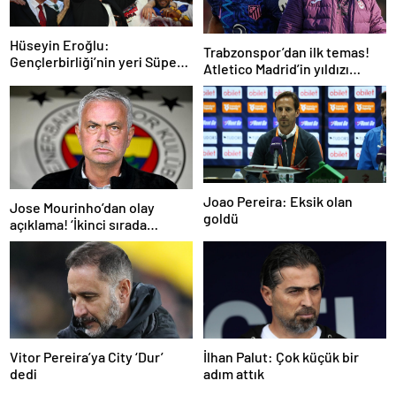
Hüseyin Eroğlu:
Trabzonspor’dan ilk temas!
Gençlerbirliği’nin yeri Süper
Atletico Madrid’in yıldızı
Lig’dir
gündemde
Joao Pereira: Eksik olan
Jose Mourinho’dan olay
goldü
açıklama! ‘İkinci sırada
bitireceğiz’
Vitor Pereira’ya City ‘Dur’
İlhan Palut: Çok küçük bir
dedi
adım attık