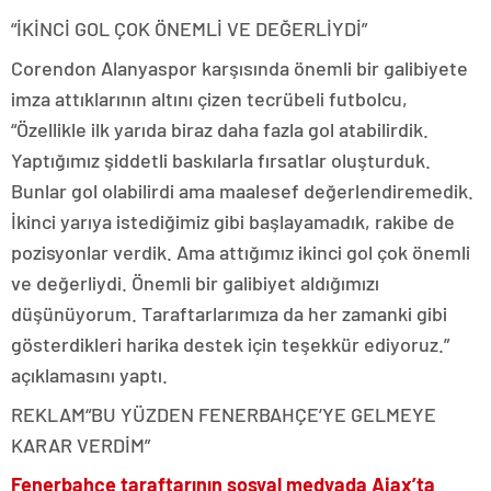
“İKİNCİ GOL ÇOK ÖNEMLİ VE DEĞERLİYDİ”
Corendon Alanyaspor karşısında önemli bir galibiyete
imza attıklarının altını çizen tecrübeli futbolcu,
“Özellikle ilk yarıda biraz daha fazla gol atabilirdik.
Yaptığımız şiddetli baskılarla fırsatlar oluşturduk.
Bunlar gol olabilirdi ama maalesef değerlendiremedik.
İkinci yarıya istediğimiz gibi başlayamadık, rakibe de
pozisyonlar verdik. Ama attığımız ikinci gol çok önemli
ve değerliydi. Önemli bir galibiyet aldığımızı
düşünüyorum. Taraftarlarımıza da her zamanki gibi
gösterdikleri harika destek için teşekkür ediyoruz.”
açıklamasını yaptı.
REKLAM
“BU YÜZDEN FENERBAHÇE’YE GELMEYE
KARAR VERDİM”
Fenerbahçe taraftarının sosyal medyada Ajax’ta