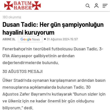
180 okunma
Dusan Tadic: Her gün şampiyonluğun
hayalini kuruyorum
31 Ağustos 2024 15:57
ABONE OL
News
Fenerbahçe’nin tecrübeli futbolcusu Dusan Tadic, 3-
0’lık Alanyaspor galibiyetinin ardından
değerlendirmelerde bulundu.
30 AĞUSTOS MESAJI
Ülker Stadı’nda oynanan karşılaşmanın ardından basın
mensuplarına açıklamalarda bulunan Tadic, 30
Ağustos Zafer Bayramı’nı kutlayarak “Bunun sizler için
ve ülkeniz için ne kadar önemli bir gün olduğunu
biliyorum.” dedi.