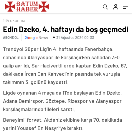
164 okunma
Edin Dzeko, 4. haftayı da boş geçmedi
31 Ağustos 2024 00:33
ABONE OL
News
Trendyol Süper Lig’in 4. haftasında Fenerbahçe,
sahasında Alanyaspor ile karşılaşırken sahadan 3-0
galip ayrıldı. Sarı-lacivertlilerde kaptan Edin Dzeko, 67.
dakikada İrcan Can Kahveci’nin pasında tek vuruşla
takımının 3. golünü kaydetti.
Ligde oynanan 4 maça da 11’de başlayan Edin Dzeko,
Adana Demirspor, Göztepe, Rizespor ve Alanyaspor
karşılaşmalarında fileleri sarstı.
Deneyimli forvet, Akdeniz ekibine karşı 70. dakikada
yerini Youssef En Nesyri’ye bıraktı.