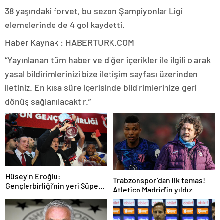
38 yaşındaki forvet, bu sezon Şampiyonlar Ligi
elemelerinde de 4 gol kaydetti.
Haber Kaynak : HABERTURK.COM
“Yayınlanan tüm haber ve diğer içerikler ile ilgili olarak
yasal bildirimlerinizi bize iletişim sayfası üzerinden
iletiniz. En kısa süre içerisinde bildirimlerinize geri
dönüş sağlanılacaktır.”
Hüseyin Eroğlu:
Trabzonspor’dan ilk temas!
Gençlerbirliği’nin yeri Süper
Atletico Madrid’in yıldızı
Lig’dir
gündemde