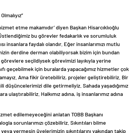
Olmalıyız”
e hizmet etme makamıdır’ diyen Başkan Hisarcıklıoğlu
Üstlendiğimiz bu görevler fedakarlık ve sorumluluk
ısı insanlara faydalı olandır. Eğer insanlarımızı mutlu
emizin derdine derman olabiliyorsak bizim için bundan
görevlere seçildiysek görevimizi layıkıyla yerine
ınıfı geçebilmek için buralarda yapacağımız hizmetler çok
yız. Ama fikir üretebiliriz, projeler geliştirebiliriz. Bir
ili düşüncelerimizi dile getirmeliyiz. Sahada yaşadığımız
mlara ulaştırabiliriz. Halkımız adına, iş insanlarımız adına
hizmet edilemeyeceğini anlatan TOBB Başkanı
ogla sorunlarımızı çözebiliriz. Sıkıntıları bilme
 veya vermesin üyelerimizin sıkıntılarını yakından takip