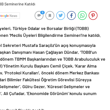
0
News
eleri, Türkiye Odalar ve Borsalar Birliği (TOBB)
nen ‘Meclis Üyeleri Bilgilendirme Semineri’ne katıldı.
l Sekreteri Mustafa Saraçöz’ün açış konuşmasıyla
aşkan Danışmanı Hasan Çağlayan Dündar, ‘TOBB’un
eki dönem TBMM Başkanlarından ve TOBB Arabuluculuk ve
Yönetim Kurulu Başkanı Cemil Çiçek, ‘Karar Alma
v, ‘Protokol Kuralları’, önceki dönem Merkez Bankası
ari Bilimler Fakültesi Öğretim Görevlisi Süreyya
elişmeler’, Gülru Gezer, ‘Küresel Gelişmeler ve
m’, Ali Çufadar, ‘Ekonomide Görünüm’ konulu sunum