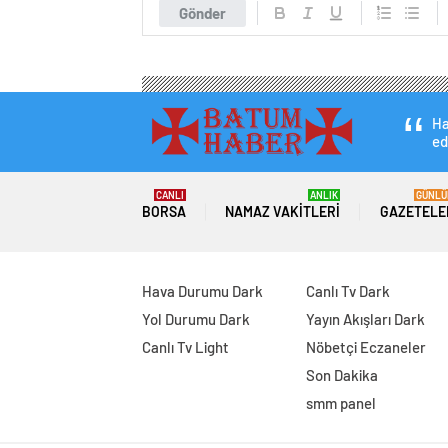
Gönder
Ha
ed
CANLI
ANLIK
GÜNLÜ
BORSA
NAMAZ VAKITLERI
GAZETELE
Hava Durumu Dark
Canlı Tv Dark
Yol Durumu Dark
Yayın Akışları Dark
Canlı Tv Light
Nöbetçi Eczaneler
Son Dakika
smm panel