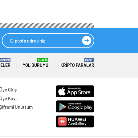
KONOMİ
TRAFİK
CANLI
TELER
YOL DURUMU
KRIPTO PARALAR
Üye Giriş
Üye Kayıt
Şifremi Unuttum