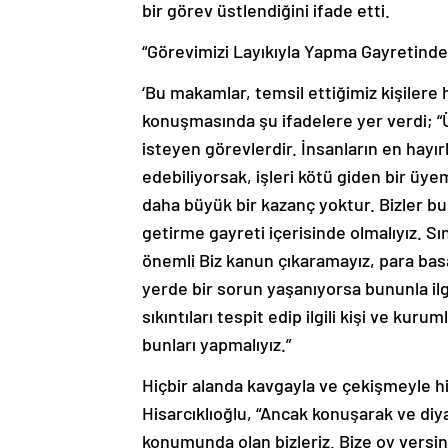
bir görev üstlendiğini ifade etti.
“Görevimizi Layıkıyla Yapma Gayretinde 
‘Bu makamlar, temsil ettiğimiz kişiler
konuşmasında şu ifadelere yer verdi; “
isteyen görevlerdir. İnsanların en hayırl
edebiliyorsak, işleri kötü giden bir üy
daha büyük bir kazanç yoktur. Bizler bu 
getirme gayreti içerisinde olmalıyız. S
önemli Biz kanun çıkaramayız, para basama
yerde bir sorun yaşanıyorsa bununla ilg
sıkıntıları tespit edip ilgili kişi ve kuru
bunları yapmalıyız.”
Hiçbir alanda kavgayla ve çekişmeyle 
Hisarcıklıoğlu, “Ancak konuşarak ve diyal
konumunda olan bizleriz. Bize oy versin