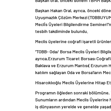
Başkan oral, önceki dönem TBMM Başka
Başkan Hakan Oral, ayrıca, önceki dö
Uyuşmazlık Çözüm Merkezi (TOBBUYUM) 
Meclİs Üyeleri Bilgilendirme Semineri”n
tesbih takdiminde bulundu.
Meclis üyelerine coğrafi işaretli ürünler
“TOBB- Oda/ Borsa Meclis Üyeleri Bilg
ayrıca,Erzurum Ticaret Borsası Coğrafi
Baklava ve Erzurum Mantısı( Erzurum Hı
katılım sağlayan Oda ve Borsa’ların Mecl
Hisarcıklıoğlu Meclis Üyelerine Hitap Et
Programın öğleden sonraki bölümüne, TO
Sunumların ardından Meclis Üyelerine 
iş dünyasının yerelde ve genelde yaşa