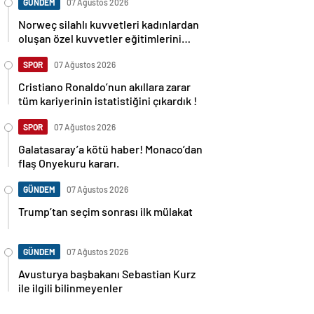
GÜNDEM
07 Ağustos 2026
Norweç silahlı kuvvetleri kadınlardan
oluşan özel kuvvetler eğitimlerini
başlattı.
SPOR
07 Ağustos 2026
Cristiano Ronaldo’nun akıllara zarar
tüm kariyerinin istatistiğini çıkardık !
SPOR
07 Ağustos 2026
Galatasaray’a kötü haber! Monaco’dan
flaş Onyekuru kararı.
GÜNDEM
07 Ağustos 2026
Trump’tan seçim sonrası ilk mülakat
GÜNDEM
07 Ağustos 2026
Avusturya başbakanı Sebastian Kurz
ile ilgili bilinmeyenler