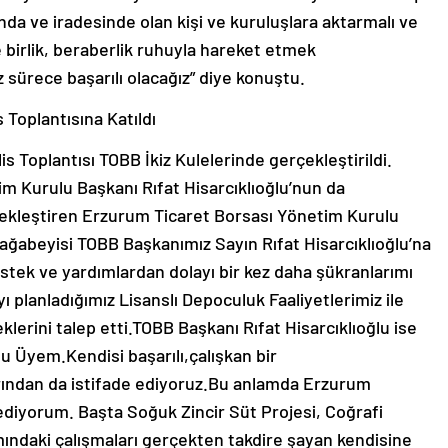
a ve iradesinde olan kişi ve kuruluşlara aktarmalı ve
e birlik, beraberlik ruhuyla hareket etmek
sürece başarılı olacağız” diye konuştu.
 Toplantısına Katıldı
s Toplantısı TOBB İkiz Kulelerinde gerçekleştirildi.
tim Kurulu Başkanı Rıfat Hisarcıklıoğlu’nun da
gerçekleştiren Erzurum Ticaret Borsası Yönetim Kurulu
ağabeyisi TOBB Başkanımız Sayın Rıfat Hisarcıklıoğlu’na
stek ve yardımlardan dolayı bir kez daha şükranlarımı
planladığımız Lisanslı Depoculuk Faaliyetlerimiz ile
lerini talep etti.TOBB Başkanı Rıfat Hisarcıklıoğlu ise
u Üyem.Kendisi başarılı,çalışkan bir
arından da istifade ediyoruz.Bu anlamda Erzurum
ediyorum. Başta Soğuk Zincir Süt Projesi, Coğrafi
mındaki çalışmaları gerçekten takdire şayan kendisine