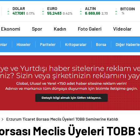
DOLAR
EURO
ALTIN
BITCOIN
47,7081
55,2483
6.669,66
%
0.17%
0.42%
2,73
Ekonomi
Spor
Kadın
Foto Galeri
Videolar
ınlar
Hisseler
Pariteler
Kritoparalar
Borsa
Diğer Haberle
Erzurum Ticaret Borsası Meclis Üyeleri TOBB Seminerine Katıldı
rsası Meclis Üyeleri TOBB 