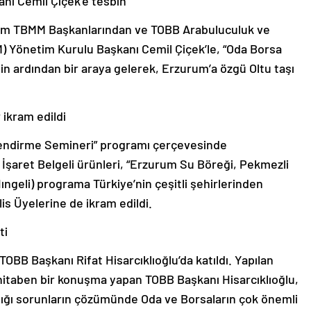
nı Cemil Çiçek’e tesbih
nem TBMM Başkanlarından ve TOBB Arabuluculuk ve
Yönetim Kurulu Başkanı Cemil Çiçek’le, “Oda Borsa
in ardından bir araya gelerek, Erzurum’a özgü Oltu taşı
 ikram edildi
ilendirme Semineri” programı çerçevesinde
 İşaret Belgeli ürünleri, “Erzurum Su Böreği, Pekmezli
ngeli) programa Türkiye’nin çeşitli şehirlerinden
is Üyelerine de ikram edildi.
ti
BB Başkanı Rifat Hisarcıklıoğlu’da katıldı. Yapılan
hitaben bir konuşma yapan TOBB Başkanı Hisarcıklıoğlu,
dığı sorunların çözümünde Oda ve Borsaların çok önemli