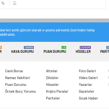
berleri anlık güncel olarak e-posta adresiniz üzerinden takip
ebilirsiniz.
K
TAHMİNİ
LİG
EKONOMİ
E
R
HAVA DURUMU
PUAN DURUMU
HISSELER
PARI
Canlı Borsa
Altınlar
Foto Galeri
Namaz Vakitleri
Dövizler
Video Galeri
Puan Durumu
Hisseler
Yazarlar
Örnek Burç Yorumu
Kripto Paralar
Gazeteler
Pariteler
Sıcak Haber