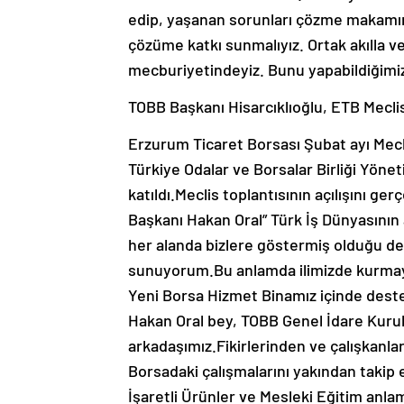
edip, yaşanan sorunları çözme makamınd
çözüme katkı sunmalıyız. Ortak akılla v
mecburiyetindeyiz. Bunu yapabildiğimiz 
TOBB Başkanı Hisarcıklıoğlu, ETB Meclis
Erzurum Ticaret Borsası Şubat ayı Mecli
Türkiye Odalar ve Borsalar Birliği Yöne
katıldı.Meclis toplantısının açılışını 
Başkanı Hakan Oral” Türk İş Dünyasının 
her alanda bizlere göstermiş olduğu de
sunuyorum.Bu anlamda ilimizde kurmayı 
Yeni Borsa Hizmet Binamız içinde destek
Hakan Oral bey, TOBB Genel İdare Kurul
arkadaşımız.Fikirlerinden ve çalışkanl
Borsadaki çalışmalarını yakından takip 
İşaretli Ürünler ve Mesleki Eğitim anla