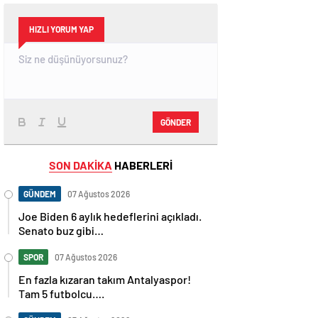
HIZLI YORUM YAP
GÖNDER
SON DAKİKA
HABERLERİ
GÜNDEM
07 Ağustos 2026
Joe Biden 6 aylık hedeflerini açıkladı.
Senato buz gibi…
SPOR
07 Ağustos 2026
En fazla kızaran takım Antalyaspor!
Tam 5 futbolcu….