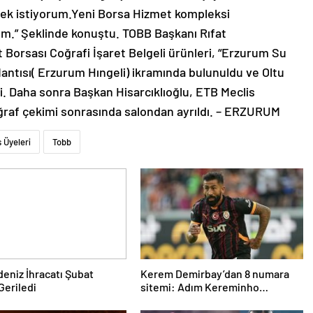
ek istiyorum.Yeni Borsa Hizmet kompleksi
um.” Şeklinde konuştu. TOBB Başkanı Rıfat
t Borsası Coğrafi İşaret Belgeli ürünleri, “Erzurum Su
ntısı( Erzurum Hıngeli) ikramında bulunuldu ve Oltu
ldi. Daha sonra Başkan Hisarcıklıoğlu, ETB Meclis
toğraf çekimi sonrasında salondan ayrıldı. – ERZURUM
 Üyeleri
Tobb
deniz İhracatı Şubat
Kerem Demirbay’dan 8 numara
Geriledi
sitemi: Adım Kereminho
olsaydı…