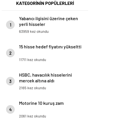
KATEGORİNİN POPÜLERLERİ
Yabancı ilgisini üzerine çeken
yerli hisseler
1
63959 kez okundu
15 hisse hedef fiyatını yükseltti
2
11711 kez okundu
HSBC, havacılık hisselerini
mercek altına aldı
3
2165 kez okundu
Motorine 10 kuruş zam
4
2061 kez okundu