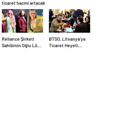
ticaret hacmi artacak
Reliance Şirketi
BTSO, Litvanya’ya
Sahibinin Oğlu Lüks
Ticaret Heyeti
Bir Düğün Töreni
Programı Düzenledi
Düzenledi