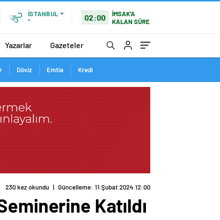
İMSAK'A
İSTANBUL
02:00
KALAN SÜRE
°
Yazarlar
Gazeteler
r
Döviz
Emtia
Kredi
230 kez okundu
|
Güncelleme: 11 Şubat 2024 12:00
Seminerine Katıldı