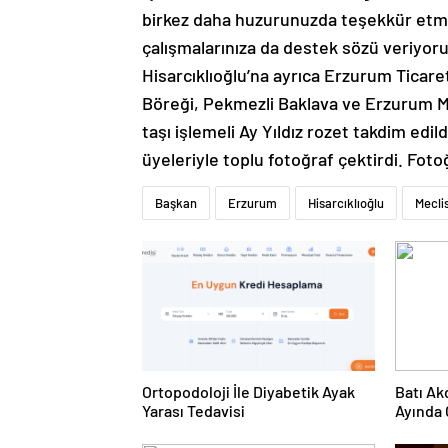
birkez daha huzurunuzda teşekkür etm
çalışmalarınıza da destek sözü veriyor
Hisarcıklıoğlu’na ayrıca Erzurum Ticare
Böreği, Pekmezli Baklava ve Erzurum Ma
taşı işlemeli Ay Yıldız rozet takdim edi
üyeleriyle toplu fotoğraf çektirdi. Fo
Başkan
Erzurum
Hisarcıklıoğlu
Meclis
Ortopodoloji İle Diyabetik Ayak
Batı Ak
Yarası Tedavisi
Ayında 