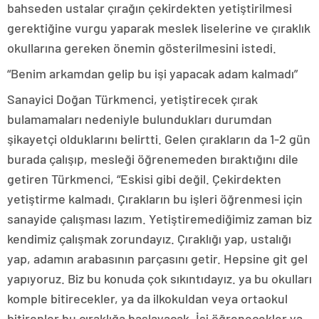
bahseden ustalar çırağın çekirdekten yetiştirilmesi
gerektiğine vurgu yaparak meslek liselerine ve çıraklık
okullarına gereken önemin gösterilmesini istedi.
“Benim arkamdan gelip bu işi yapacak adam kalmadı”
Sanayici Doğan Türkmenci, yetiştirecek çırak
bulamamaları nedeniyle bulundukları durumdan
şikayetçi olduklarını belirtti. Gelen çırakların da 1-2 gün
burada çalışıp, mesleği öğrenemeden bıraktığını dile
getiren Türkmenci, “Eskisi gibi değil. Çekirdekten
yetiştirme kalmadı. Çırakların bu işleri öğrenmesi için
sanayide çalışması lazım. Yetiştiremediğimiz zaman biz
kendimiz çalışmak zorundayız. Çıraklığı yap, ustalığı
yap, adamın arabasının parçasını getir. Hepsine git gel
yapıyoruz. Biz bu konuda çok sıkıntıdayız. ya bu okulları
komple bitirecekler, ya da ilkokuldan veya ortaokul
bitirenler bu çıraklığa başlayacak. İşi öğrenecekler ya