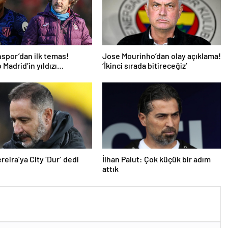
spor’dan ilk temas!
Jose Mourinho’dan olay açıklama!
 Madrid’in yıldızı
‘İkinci sırada bitireceğiz’
mde
reira’ya City ‘Dur’ dedi
İlhan Palut: Çok küçük bir adım
attık