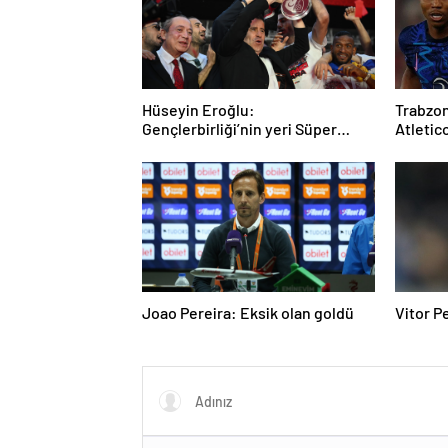
Hüseyin Eroğlu:
Trabzon
Gençlerbirliği’nin yeri Süper
Atletico
Lig’dir
günde
Joao Pereira: Eksik olan goldü
Vitor Pe