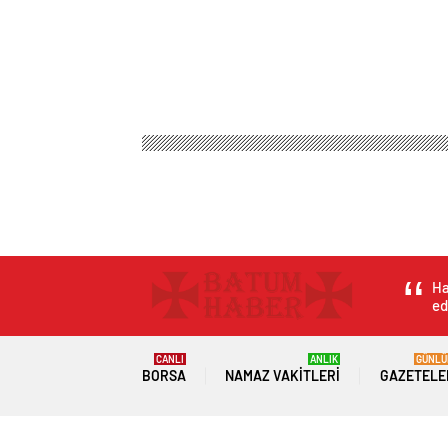
Ha
ed
CANLI
ANLIK
GÜNLÜ
BORSA
NAMAZ VAKITLERI
GAZETELE