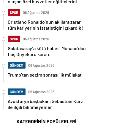
oluşan özel kuvvetler eğitimlerini
başlattı.
SPOR
06 Ağustos 2026
Cristiano Ronaldo’nun akıllara zarar
tüm kariyerinin istatistiğini çıkardık !
SPOR
06 Ağustos 2026
Galatasaray’a kötü haber! Monaco’dan
flaş Onyekuru kararı.
GÜNDEM
06 Ağustos 2026
Trump’tan seçim sonrası ilk mülakat
GÜNDEM
06 Ağustos 2026
Avusturya başbakanı Sebastian Kurz
ile ilgili bilinmeyenler
KATEGORİNİN POPÜLERLERİ