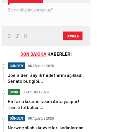
GÖNDER
SON DAKİKA
HABERLERİ
GÜNDEM
06 Ağustos 2026
Joe Biden 6 aylık hedeflerini açıkladı.
Senato buz gibi…
SPOR
06 Ağustos 2026
En fazla kızaran takım Antalyaspor!
Tam 5 futbolcu….
GÜNDEM
06 Ağustos 2026
Norweç silahlı kuvvetleri kadınlardan