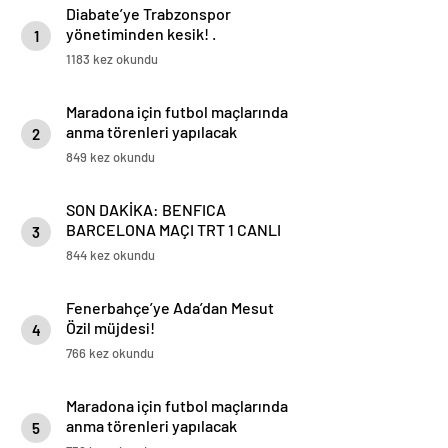
Diabate’ye Trabzonspor
yönetiminden kesik! .
1
1183 kez okundu
Maradona için futbol maçlarında
anma törenleri yapılacak
2
849 kez okundu
SON DAKİKA: BENFICA
BARCELONA MAÇI TRT 1 CANLI
3
İZLE: Benfica Barcelona Maçı
844 kez okundu
Ne Zaman? Benfica Barcelona
Maç Kadrosu
Fenerbahçe’ye Ada’dan Mesut
Özil müjdesi!
4
766 kez okundu
Maradona için futbol maçlarında
anma törenleri yapılacak
5