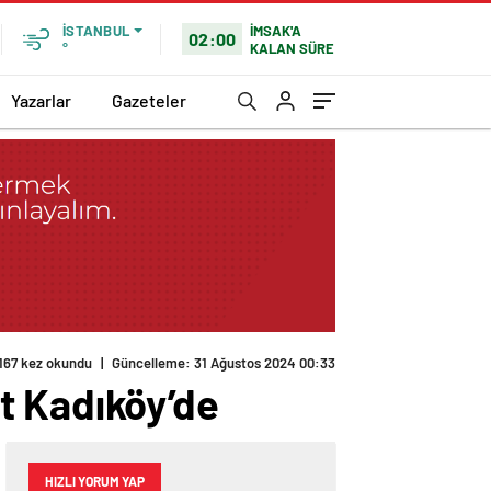
İMSAK'A
İSTANBUL
02:00
KALAN SÜRE
°
Yazarlar
Gazeteler
167 kez okundu
|
Güncelleme: 31 Ağustos 2024 00:33
t Kadıköy’de
HIZLI YORUM YAP