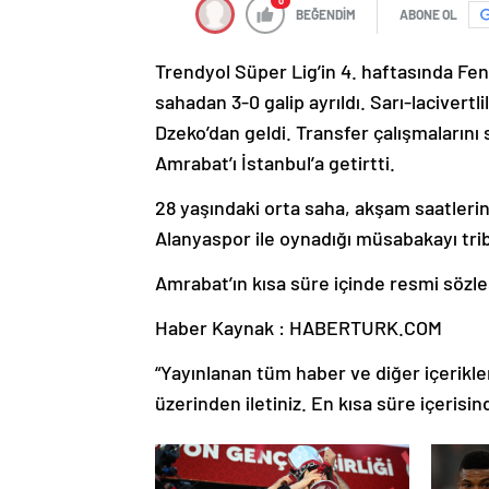
0
BEĞENDİM
ABONE OL
Trendyol Süper Lig’in 4. haftasında Fen
sahadan 3-0 galip ayrıldı. Sarı-lacivertl
Dzeko’dan geldi. Transfer çalışmaların
Amrabat’ı İstanbul’a getirtti.
28 yaşındaki orta saha, akşam saatlerin
Alanyaspor ile oynadığı müsabakayı trib
Amrabat’ın kısa süre içinde resmi sözl
Haber Kaynak : HABERTURK.COM
“Yayınlanan tüm haber ve diğer içerikler i
üzerinden iletiniz. En kısa süre içerisin