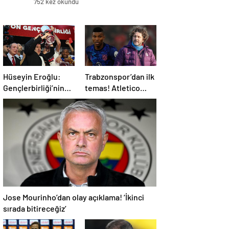
752 kez okundu
Hüseyin Eroğlu:
Trabzonspor’dan ilk
Gençlerbirliği’nin
temas! Atletico
yeri Süper Lig’dir
Madrid’in yıldızı
gündemde
Jose Mourinho’dan olay açıklama! ‘İkinci
sırada bitireceğiz’