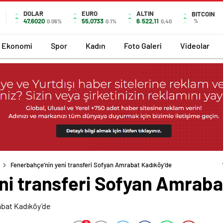
DOLAR
EURO
ALTIN
BITCOIN
47,6020
55,0733
6.522,11
%
0.06%
0.1%
0,40
Ekonomi
Spor
Kadın
Foto Galeri
Videolar
Fenerbahçe’nin yeni transferi Sofyan Amrabat Kadıköy’de
ni transferi Sofyan Amraba