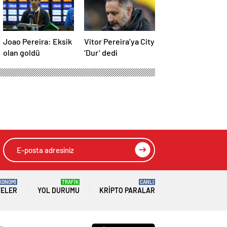
Joao Pereira: Eksik
Vitor Pereira’ya City
olan goldü
‘Dur’ dedi
KONOMİ
TRAFİK
CANLI
TELER
YOL DURUMU
KRIPTO PARALAR