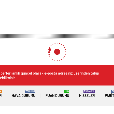
berleri anlık güncel olarak e-posta adresiniz üzerinden takip
ebilirsiniz.
K
TAHMİNİ
LİG
EKONOMİ
E
R
HAVA DURUMU
PUAN DURUMU
HISSELER
PARI