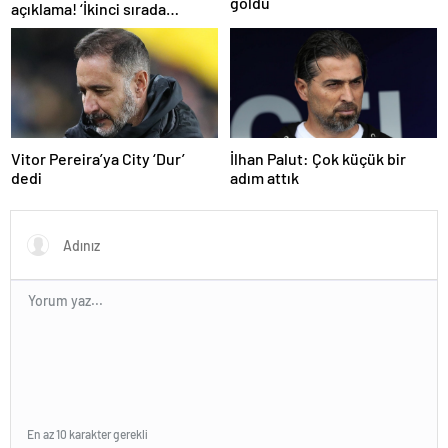
goldü
açıklama! ‘İkinci sırada
bitireceğiz’
Vitor Pereira’ya City ‘Dur’
İlhan Palut: Çok küçük bir
dedi
adım attık
En az 10 karakter gerekli