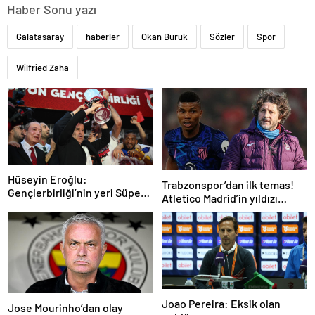
Haber Sonu yazı
Galatasaray
haberler
Okan Buruk
Sözler
Spor
Wilfried Zaha
Hüseyin Eroğlu:
Trabzonspor’dan ilk temas!
Gençlerbirliği’nin yeri Süper
Atletico Madrid’in yıldızı
Lig’dir
gündemde
Joao Pereira: Eksik olan
Jose Mourinho’dan olay