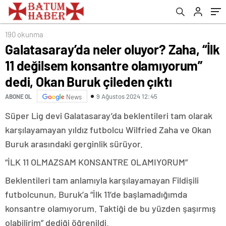
Buruk çileden çıktı
190 okunma
Galatasaray’da neler oluyor? Zaha, “İlk
11 değilsem konsantre olamıyorum”
dedi, Okan Buruk çileden çıktı
9 Ağustos 2024 12:45
ABONE OL
News
Süper Lig devi Galatasaray’da beklentileri tam olarak
karşılayamayan yıldız futbolcu Wilfried Zaha ve Okan
Buruk arasındaki gerginlik sürüyor.
“İLK 11 OLMAZSAM KONSANTRE OLAMIYORUM”
Beklentileri tam anlamıyla karşılayamayan Fildişili
futbolcunun, Buruk’a “İlk 11’de başlamadığımda
konsantre olamıyorum. Taktiği de bu yüzden şaşırmış
olabilirim” dediği öğrenildi.