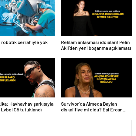
 robotik cerrahiyle yok
Reklam anlaşması iddiaları! Pelin
Akil’den yeni boşanma açıklaması
ika: Havhavhav şarkısıyla
Survivor’da Almeda Baylan
 Lvbel C5 tutuklandı
diskalifiye mi oldu? Eşi Ercan
Baylan Instagram’dan açıkladı