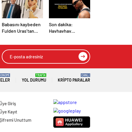
Babasını kaybeden
Son dakika:
Fulden Uras’tan
Havhavhav
duygulandıran
şarkısıyla tanınan
paylaşım! ‘Nurlarda
Lvbel C5 tutuklandı
uyu’
KONOMİ
TRAFİK
CANLI
TELER
YOL DURUMU
KRIPTO PARALAR
Üye Giriş
Üye Kayıt
Şifremi Unuttum