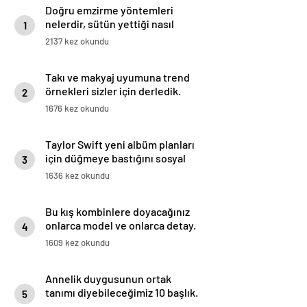
Doğru emzirme yöntemleri
nelerdir, sütün yettiği nasıl
1
anlaşılır?
2137 kez okundu
Takı ve makyaj uyumuna trend
örnekleri sizler için derledik.
2
1676 kez okundu
Taylor Swift yeni albüm planları
için düğmeye bastığını sosyal
3
medyadan duyurdu!
1636 kez okundu
Bu kış kombinlere doyacağınız
onlarca model ve onlarca detay.
4
1609 kez okundu
Annelik duygusunun ortak
tanımı diyebileceğimiz 10 başlık.
5