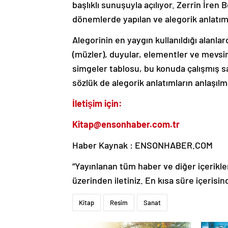
başlıklı sunuşuyla açılıyor. Zerrin İren 
dönemlerde yapılan ve alegorik anlatıml
Alegorinin en yaygın kullanıldığı alanla
(müzler), duyular, elementler ve mevsi
simgeler tablosu, bu konuda çalışmış sana
sözlük de alegorik anlatımların anlaşılma
İletişim için:
Kitap@ensonhaber.com.tr
Haber Kaynak : ENSONHABER.COM
“Yayınlanan tüm haber ve diğer içerikler i
üzerinden iletiniz. En kısa süre içerisin
Kitap
Resim
Sanat