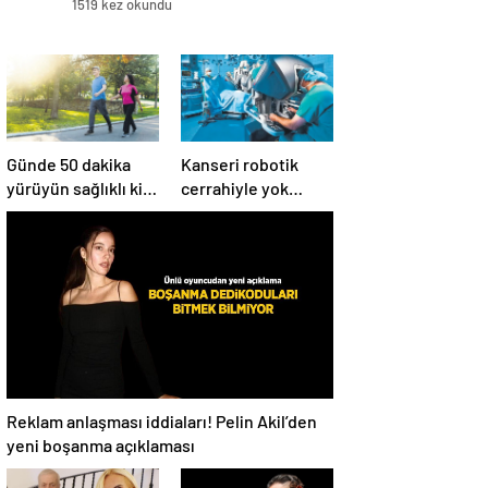
1519 kez okundu
Günde 50 dakika
Kanseri robotik
yürüyün sağlıklı kilo
cerrahiyle yok
verin
ediyor
Reklam anlaşması iddiaları! Pelin Akil’den
yeni boşanma açıklaması