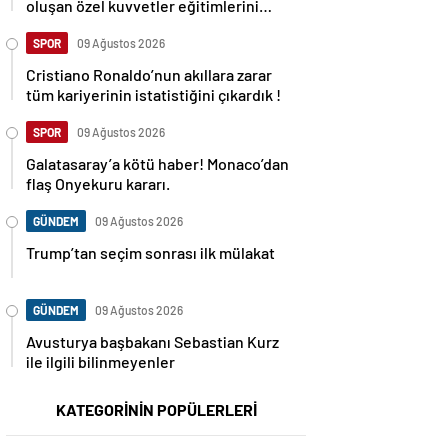
oluşan özel kuvvetler eğitimlerini
başlattı.
SPOR
09 Ağustos 2026
Cristiano Ronaldo’nun akıllara zarar
tüm kariyerinin istatistiğini çıkardık !
SPOR
09 Ağustos 2026
Galatasaray’a kötü haber! Monaco’dan
flaş Onyekuru kararı.
GÜNDEM
09 Ağustos 2026
Trump’tan seçim sonrası ilk mülakat
GÜNDEM
09 Ağustos 2026
Avusturya başbakanı Sebastian Kurz
ile ilgili bilinmeyenler
KATEGORİNİN POPÜLERLERİ