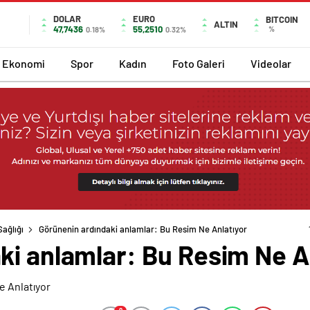
DOLAR
EURO
BITCOIN
ALTIN
47,7436
55,2510
%
0.18%
0.32%
Ekonomi
Spor
Kadın
Foto Galeri
Videolar
Sağlığı
Görünenin ardındaki anlamlar: Bu Resim Ne Anlatıyor
ki anlamlar: Bu Resim Ne A