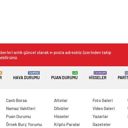
berleri anlık güncel olarak e-posta adresiniz üzerinden takip
ebilirsiniz.
K
TAHMİNİ
LİG
EKONOMİ
E
R
HAVA DURUMU
PUAN DURUMU
HISSELER
PARI
Canlı Borsa
Altınlar
Foto Galeri
Namaz Vakitleri
Dövizler
Video Galeri
Puan Durumu
Hisseler
Yazarlar
Örnek Burç Yorumu
Kripto Paralar
Gazeteler