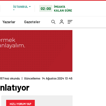
İMSAK'A
İSTANBUL
02:00
KALAN SÜRE
°
Yazarlar
Gazeteler
157 kez okundu
|
Güncelleme: 14 Ağustos 2024 13:45
nlatıyor
HIZLI YORUM YAP