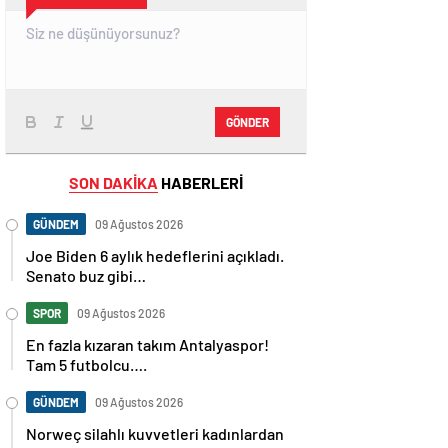
GÖNDER
SON DAKİKA
HABERLERİ
GÜNDEM
09 Ağustos 2026
Joe Biden 6 aylık hedeflerini açıkladı.
Senato buz gibi…
SPOR
09 Ağustos 2026
En fazla kızaran takım Antalyaspor!
Tam 5 futbolcu….
GÜNDEM
09 Ağustos 2026
Norweç silahlı kuvvetleri kadınlardan