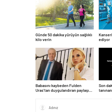
Günde 50 dakika yürüyün sağlıklı
Kanseri
kilo verin
ediyor
Babasını kaybeden Fulden
Son dak
Uras’tan duygulandıran paylaşım!
tanınan
‘Nurlarda uyu’