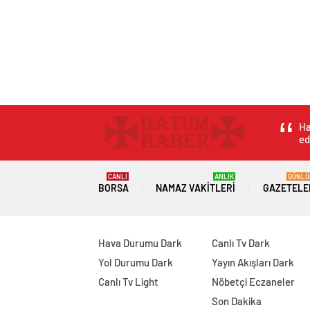
Ha
ed
CANLI
ANLIK
GÜNLÜ
BORSA
NAMAZ VAKITLERI
GAZETELE
Hava Durumu Dark
Canlı Tv Dark
Yol Durumu Dark
Yayın Akışları Dark
Canlı Tv Light
Nöbetçi Eczaneler
Son Dakika