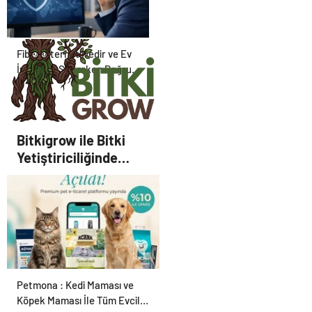
Yönetin
Fiber İnternet Nedir ve Ev
İnterneti Seçerken Doğru
Kararı Nasıl Verirsiniz
Bitkigrow ile Bitki
Yetiştiriciliğinde
Doğru Ekipman ve
Ürün Seçimi
Petmona : Kedi Maması ve
Köpek Maması İle Tüm Evcil