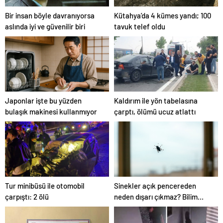
Bir insan böyle davranıyorsa
Kütahya’da 4 kümes yandı; 100
aslında iyi ve güvenilir biri
tavuk telef oldu
Japonlar işte bu yüzden
Kaldırım ile yön tabelasına
bulaşık makinesi kullanmıyor
çarptı, ölümü ucuz atlattı
Tur minibüsü ile otomobil
Sinekler açık pencereden
çarpıştı: 2 ölü
neden dışarı çıkmaz? Bilim
açıkladı