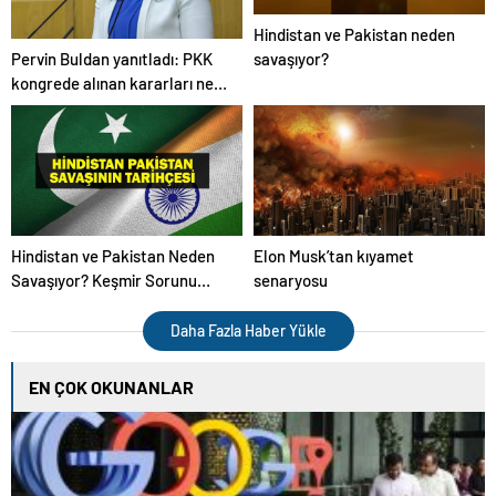
Hindistan ve Pakistan neden
Pervin Buldan yanıtladı: PKK
savaşıyor?
kongrede alınan kararları ne
zaman açıklayacak?
Hindistan ve Pakistan Neden
Elon Musk’tan kıyamet
Savaşıyor? Keşmir Sorunu
senaryosu
Nedir? Neden Savaş Başladı?
İşte Hindistan Pakistan
Daha Fazla Haber Yükle
Savaşının Tarihçesi!
EN ÇOK OKUNANLAR