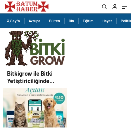
3.Sayfa
Avrupa
Bülten
Din
Eğitim
Hayat
Politi
Bitkigrow ile Bitki
Yetiştiriciliğinde
Doğru Ekipman ve
Ürün Seçimi