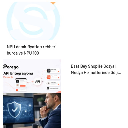
Hayvan Ürünleri
NPU demir fiyatları rehberi
hurda ve NPU 100
Esat Bey Shop ile Sosyal
Medya Hizmetlerinde Güçlü
Panel Deneyimi
Porego ile Kargo
Süreçlerinizi Daha Kolay
Yönetin