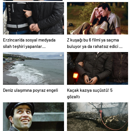
Fiber İnternet Nedir ve Ev
İnterneti Seçerken Doğru
Kararı Nasıl Verirsiniz
Erzincan’da sosyal medyada
Z kuşağı bu 6 filmi ya saçma
silah teşhiri yapanlar
buluyor ya da rahatsız edici ve
yakalandı
toksik!
Deniz ulaşımına poyraz engeli
Kaçak kazıya suçüstü! 5
gözaltı