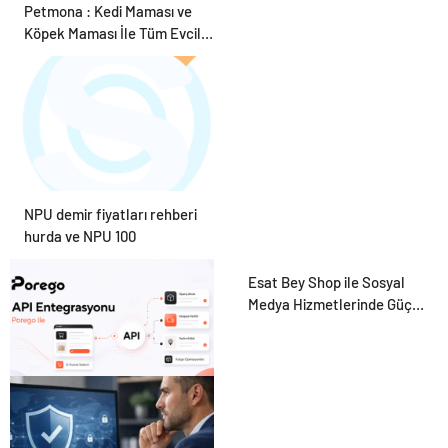
Petmona : Kedi Maması ve
Köpek Maması İle Tüm Evcil
Hayvan Ürünleri
NPU demir fiyatları rehberi
hurda ve NPU 100
Esat Bey Shop ile Sosyal
Medya Hizmetlerinde Güçlü
Panel Deneyimi
Porego ile Kargo
Süreçlerinizi Daha Kolay