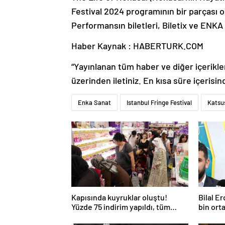
Festival 2024 programının bir parçası
Performansın biletleri, Biletix ve ENKA 
Haber Kaynak : HABERTURK.COM
“Yayınlanan tüm haber ve diğer içerikler i
üzerinden iletiniz. En kısa süre içerisin
Enka Sanat
Istanbul Fringe Festival
Katsu
Kapısında kuyruklar oluştu!
Bilal E
Yüzde 75 indirim yapıldı, tüm
bin ort
ürünler kapış kapış gitti
okullar