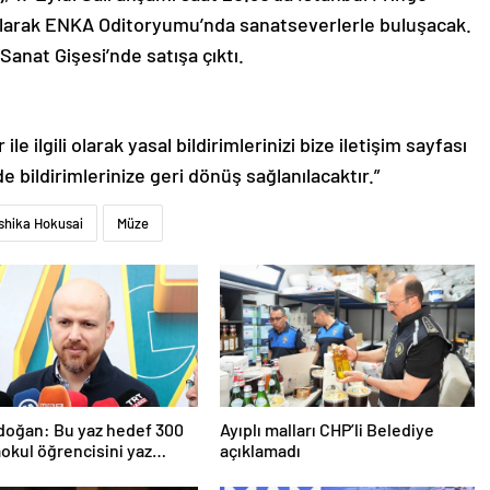
 olarak ENKA Oditoryumu’nda sanatseverlerle buluşacak.
Sanat Gişesi’nde satışa çıktı.
le ilgili olarak yasal bildirimlerinizi bize iletişim sayfası
de bildirimlerinize geri dönüş sağlanılacaktır.”
shika Hokusai
Müze
rdoğan: Bu yaz hedef 300
Ayıplı malları CHP’li Belediye
aokul öğrencisini yaz
açıklamadı
ında ağırlamak