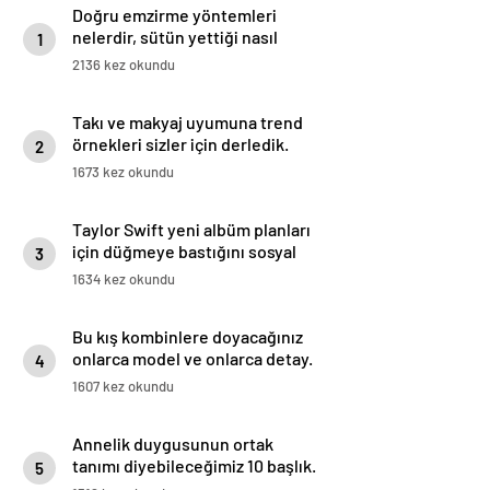
Doğru emzirme yöntemleri
nelerdir, sütün yettiği nasıl
1
anlaşılır?
2136 kez okundu
Takı ve makyaj uyumuna trend
örnekleri sizler için derledik.
2
1673 kez okundu
Taylor Swift yeni albüm planları
için düğmeye bastığını sosyal
3
medyadan duyurdu!
1634 kez okundu
Bu kış kombinlere doyacağınız
onlarca model ve onlarca detay.
4
1607 kez okundu
Annelik duygusunun ortak
tanımı diyebileceğimiz 10 başlık.
5