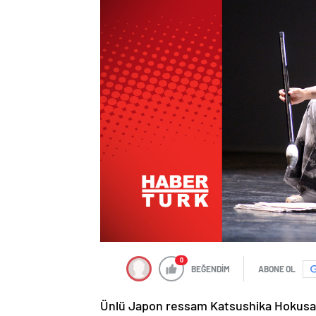
0
BEĞENDİM
ABONE OL
Ünlü Japon ressam Katsushika Hokusai’n