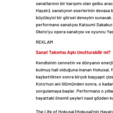
sanatlarının bir karışımı olan geibu arac
Hayatı), sanatçının eserlerinin devasa bi
büyüleyici bir görsel deneyim sunacak. 
performans sanatçısı Katsumi Sakakura, 
Okoto’yu opera sanatçısı ve oyuncu Yas
REKLAM
Sanat Takıntısı Aşkı Unutturabilir mi?
Kendisinin cennetin ve dünyanın enerjil
bulmuş hali olduğuna inanan Hokusai, f
kaybettikten sonra birçok başyapıt çizer
Koto’nun ani ölümünden sonra, o kadar d
sorgulamaya başlar. Performans o yılla
hayattaki önemli şeyleri nasıl gözden k
The Life of Hokusai (Hokusai’nin Hayatı)