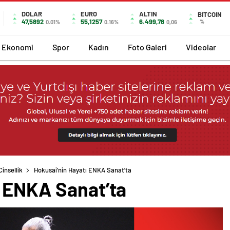
DOLAR
EURO
ALTIN
BITCOIN
47,5892
55,1257
6.499,78
%
0.01%
0.16%
0,06
Ekonomi
Spor
Kadın
Foto Galeri
Videolar
insellik
Hokusai’nin Hayatı ENKA Sanat’ta
ı ENKA Sanat’ta