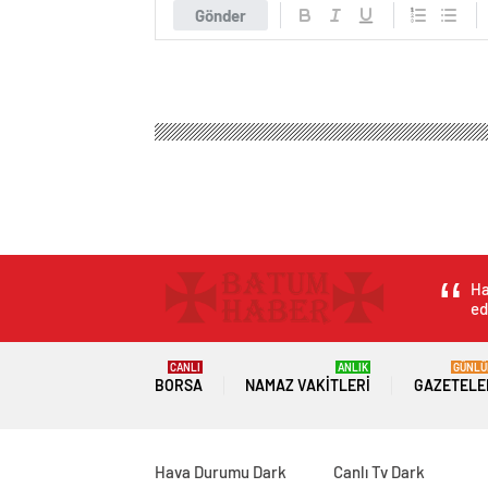
Gönder
Batum Haber – Gürcistan Haber
Magazin
Aşk & C
Oda Müziği Festiva