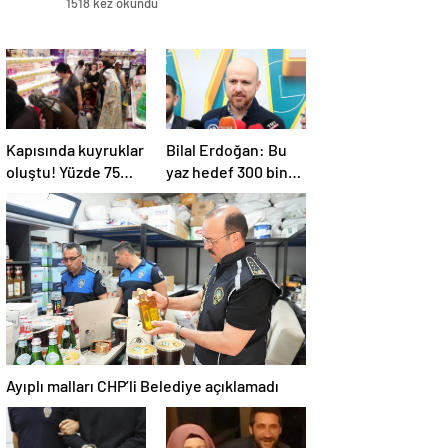
1518 kez okundu
Kapısında kuyruklar
Bilal Erdoğan: Bu
oluştu! Yüzde 75
yaz hedef 300 bin
indirim yapıldı, tüm
ortaokul
ürünler kapış kapış
öğrencisini yaz
gitti
okullarında
ağırlamak
Ayıplı malları CHP’li Belediye açıklamadı