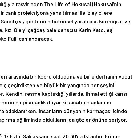
ılığıyla tasvir eden The Life of Hokusai (Hokusai’nin
r canlı projeksiyona yansıtılması ile izleyicilere
Sanatçıyı, gösterinin bütünsel yaratıcısı, koreograf ve
kızı Oie’yi çağdaş bale dansçısı Karin Kato, eşi
ko Fujii canlandıracak.
eri arasında bir köprü olduğuna ve bir ejderhanın vücut
elç geçirdikten ve büyük bir yangında her şeyini
. Kendini resme kaptırdığı yıllarda, ihmal ettiği karısı
erin bir pişmanlık duyar ki sanatının anlamını
ra odaklanırken, insanların dünyanın karmaşası içinde
açırma eğiliminde olduklarını da gözler önüne seriyor.
, 17 Eylül Salı akşamı saat 20.30‘da Istanbul Fringe