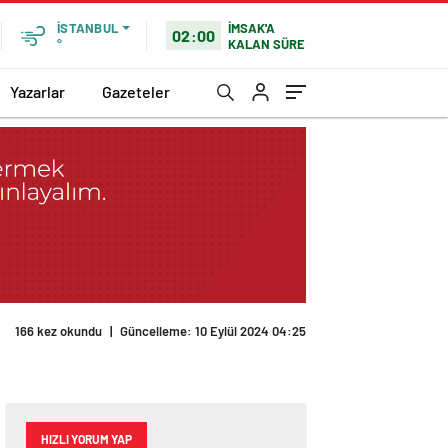
İMSAK'A
İSTANBUL
02:00
KALAN SÜRE
°
Yazarlar
Gazeteler
HIZLI YORUM YAP