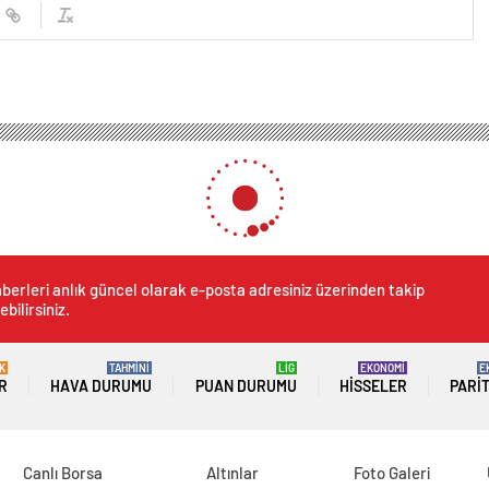
insellik
Oda Müziği Festivali Quatuor Ebène konserilye sona eriyor
li Quatuor Ebène konserilye