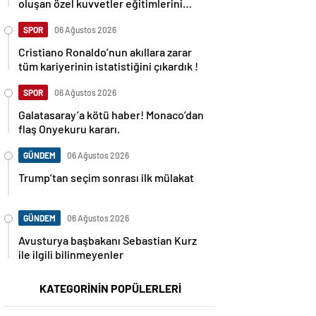
oluşan özel kuvvetler eğitimlerini
başlattı.
SPOR
06 Ağustos 2026
Cristiano Ronaldo’nun akıllara zarar
tüm kariyerinin istatistiğini çıkardık !
SPOR
06 Ağustos 2026
Galatasaray’a kötü haber! Monaco’dan
flaş Onyekuru kararı.
GÜNDEM
06 Ağustos 2026
Trump’tan seçim sonrası ilk mülakat
GÜNDEM
06 Ağustos 2026
Avusturya başbakanı Sebastian Kurz
ile ilgili bilinmeyenler
KATEGORİNİN POPÜLERLERİ