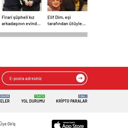
Firari şüpheli kız
Elif Dim, eşi
arkadaşının evinde
tarafından ütüyle
yakalandı!
öldürülmüştü: 14
yaşındaki oğlu
babasından
şikayetçi oldu!
 sona eriyor
HIZLI YORUM YAP
GÖNDER