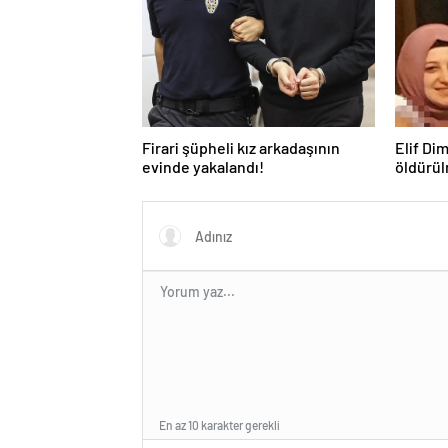
Firari şüpheli kız arkadaşının
Elif Di
evinde yakalandı!
öldürül
babasın
En az 10 karakter gerekli