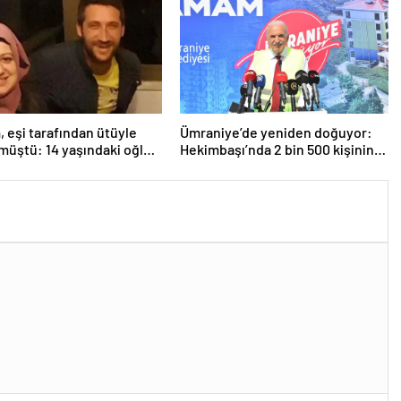
m, eşi tarafından ütüyle
Ümraniye’de yeniden doğuyor:
müştü: 14 yaşındaki oğlu
Hekimbaşı’nda 2 bin 500 kişinin
dan şikayetçi oldu!
yaşayacağı 619 konut