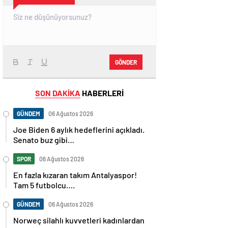
GÖNDER
SON DAKİKA
HABERLERİ
GÜNDEM
06 Ağustos 2026
Joe Biden 6 aylık hedeflerini açıkladı.
Senato buz gibi…
SPOR
06 Ağustos 2026
En fazla kızaran takım Antalyaspor!
Tam 5 futbolcu….
GÜNDEM
06 Ağustos 2026
Norweç silahlı kuvvetleri kadınlardan