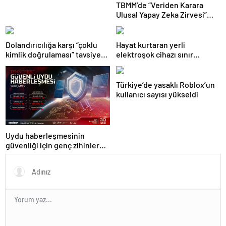
TBMM’de “Veriden Karara
Ulusal Yapay Zeka Zirvesi”
başladı
Dolandırıcılığa karşı “çoklu
Hayat kurtaran yerli
kimlik doğrulaması” tavsiye
elektroşok cihazı sınır
ediliyor
kapısında da görevde
Türkiye’de yasaklı Roblox’un
kullanıcı sayısı yükseldi
Uydu haberleşmesinin
güvenliği için genç zihinler
TEKNOFEST’te yarışıyor