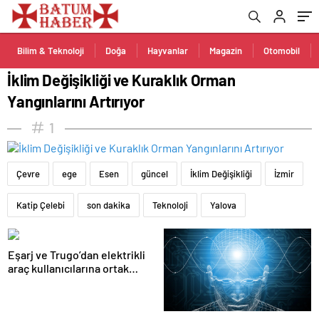
Bilim & Teknoloji
Doğa
Hayvanlar
Magazin
Otomobil
İklim Değişikliği ve Kuraklık Orman
Yangınlarını Artırıyor
1
Çevre
ege
Esen
güncel
İklim Değişikliği
İzmir
Katip Çelebi
son dakika
Teknoloji
Yalova
Eşarj ve Trugo’dan elektrikli
araç kullanıcılarına ortak
istasyon erişimi