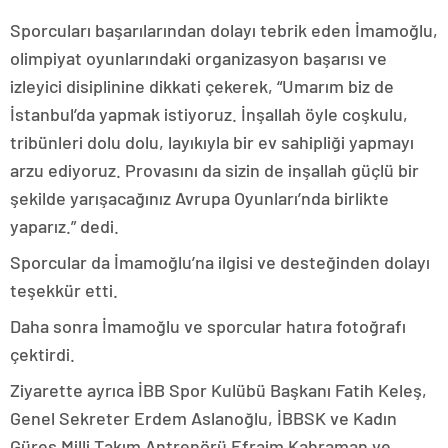
Sporcuları başarılarından dolayı tebrik eden İmamoğlu,
olimpiyat oyunlarındaki organizasyon başarısı ve
izleyici disiplinine dikkati çekerek, “Umarım biz de
İstanbul’da yapmak istiyoruz. İnşallah öyle coşkulu,
tribünleri dolu dolu, layıkıyla bir ev sahipliği yapmayı
arzu ediyoruz. Provasını da sizin de inşallah güçlü bir
şekilde yarışacağınız Avrupa Oyunları’nda birlikte
yaparız.” dedi.
Sporcular da İmamoğlu’na ilgisi ve desteğinden dolayı
teşekkür etti.
Daha sonra İmamoğlu ve sporcular hatıra fotoğrafı
çektirdi.
Ziyarette ayrıca İBB Spor Kulübü Başkanı Fatih Keleş,
Genel Sekreter Erdem Aslanoğlu, İBBSK ve Kadın
Güreş Milli Takım Antrenörü Efraim Kahraman ve