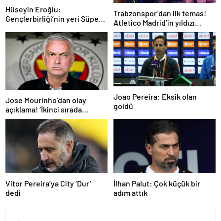
Hüseyin Eroğlu:
Trabzonspor’dan ilk temas!
Gençlerbirliği’nin yeri Süper
Atletico Madrid’in yıldızı
Lig’dir
gündemde
Joao Pereira: Eksik olan
Jose Mourinho’dan olay
goldü
açıklama! ‘İkinci sırada
bitireceğiz’
Vitor Pereira’ya City ‘Dur’
İlhan Palut: Çok küçük bir
dedi
adım attık