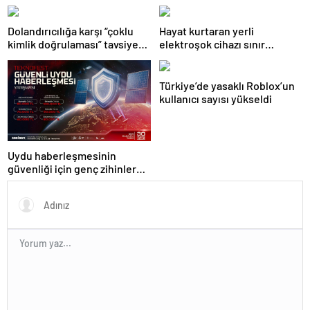
başladı
Dolandırıcılığa karşı “çoklu
Hayat kurtaran yerli
kimlik doğrulaması” tavsiye
elektroşok cihazı sınır
ediliyor
kapısında da görevde
Türkiye’de yasaklı Roblox’un
kullanıcı sayısı yükseldi
Uydu haberleşmesinin
güvenliği için genç zihinler
TEKNOFEST’te yarışıyor