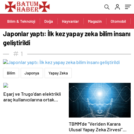
Bilim & Teknoloji
Doğa
Hayvanlar
Magazin
Otomobil
Japonlar yaptı: İlk kez yapay zeka bilim insanı
geliştirildi
1
Bilim
Japonya
Yapay Zeka
Eşarj ve Trugo’dan elektrikli
araç kullanıcılarına ortak
istasyon erişimi
TBMM’de “Veriden Karara
Ulusal Yapay Zeka Zirvesi”