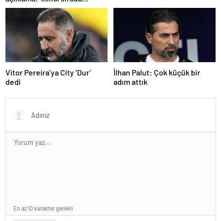
bitireceğiz’
Vitor Pereira’ya City ‘Dur’
İlhan Palut: Çok küçük bir
dedi
adım attık
En az 10 karakter gerekli