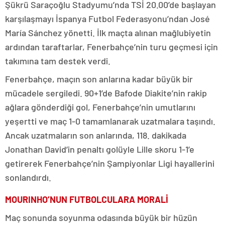
Şükrü Saraçoğlu Stadyumu’nda TSİ 20.00’de başlayan
karşılaşmayı İspanya Futbol Federasyonu’ndan José
María Sánchez yönetti. İlk maçta alınan mağlubiyetin
ardından taraftarlar, Fenerbahçe’nin turu geçmesi için
takımına tam destek verdi.
Fenerbahçe, maçın son anlarına kadar büyük bir
mücadele sergiledi. 90+1’de Bafode Diakite’nin rakip
ağlara gönderdiği gol, Fenerbahçe’nin umutlarını
yeşertti ve maç 1-0 tamamlanarak uzatmalara taşındı.
Ancak uzatmaların son anlarında, 118. dakikada
Jonathan David’in penaltı golüyle Lille skoru 1-1’e
getirerek Fenerbahçe’nin Şampiyonlar Ligi hayallerini
sonlandırdı.
MOURINHO’NUN FUTBOLCULARA MORALİ
Maç sonunda soyunma odasında büyük bir hüzün