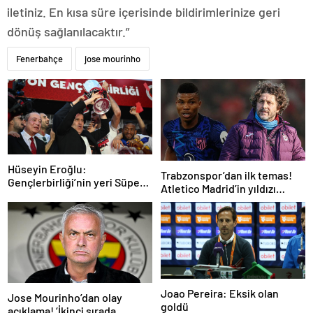
iletiniz. En kısa süre içerisinde bildirimlerinize geri
dönüş sağlanılacaktır.”
Fenerbahçe
jose mourinho
Hüseyin Eroğlu:
Trabzonspor’dan ilk temas!
Gençlerbirliği’nin yeri Süper
Atletico Madrid’in yıldızı
Lig’dir
gündemde
Joao Pereira: Eksik olan
Jose Mourinho’dan olay
goldü
açıklama! ‘İkinci sırada