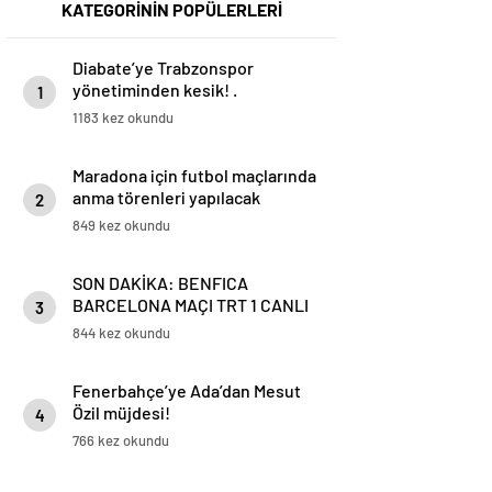
KATEGORİNİN POPÜLERLERİ
Diabate’ye Trabzonspor
yönetiminden kesik! .
1
1183 kez okundu
Maradona için futbol maçlarında
anma törenleri yapılacak
2
849 kez okundu
SON DAKİKA: BENFICA
BARCELONA MAÇI TRT 1 CANLI
3
İZLE: Benfica Barcelona Maçı
844 kez okundu
Ne Zaman? Benfica Barcelona
Maç Kadrosu
Fenerbahçe’ye Ada’dan Mesut
Özil müjdesi!
4
766 kez okundu