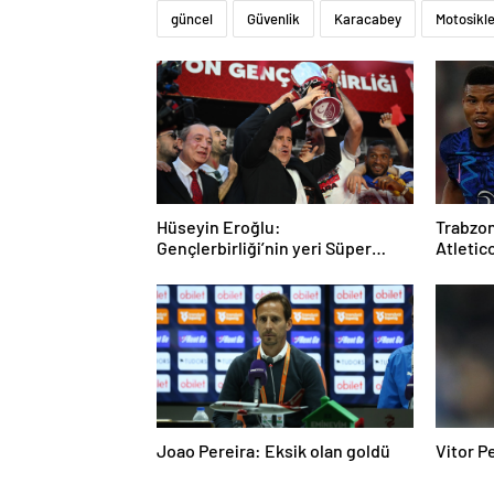
güncel
Güvenlik
Karacabey
Motosikl
Hüseyin Eroğlu:
Trabzon
Gençlerbirliği’nin yeri Süper
Atletico
Lig’dir
günde
Joao Pereira: Eksik olan goldü
Vitor Pe