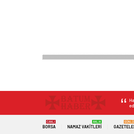
Ha
ed
CANLI
ANLIK
GÜNLÜ
BORSA
NAMAZ VAKITLERI
GAZETELE