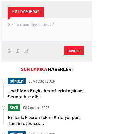
HIZLI YORUM YAP
GÖNDER
SON DAKİKA
HABERLERİ
GÜNDEM
06 Ağustos 2026
Joe Biden 6 aylık hedeflerini açıkladı.
Senato buz gibi…
SPOR
06 Ağustos 2026
En fazla kızaran takım Antalyaspor!
Tam 5 futbolcu….