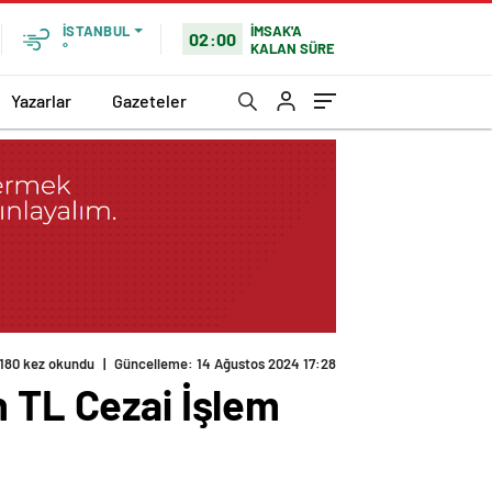
İMSAK'A
İSTANBUL
02:00
KALAN SÜRE
°
Yazarlar
Gazeteler
180 kez okundu
|
Güncelleme: 14 Ağustos 2024 17:28
n TL Cezai İşlem