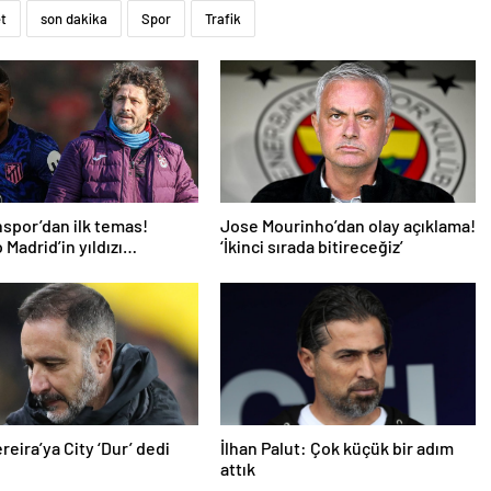
et
son dakika
Spor
Trafik
spor’dan ilk temas!
Jose Mourinho’dan olay açıklama!
 Madrid’in yıldızı
‘İkinci sırada bitireceğiz’
mde
reira’ya City ‘Dur’ dedi
İlhan Palut: Çok küçük bir adım
attık