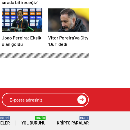
sırada bitireceğiz’
Joao Pereira: Eksik
Vitor Pereira’ya City
olan goldü
‘Dur’ dedi
KONOMİ
TRAFİK
CANLI
TELER
YOL DURUMU
KRIPTO PARALAR