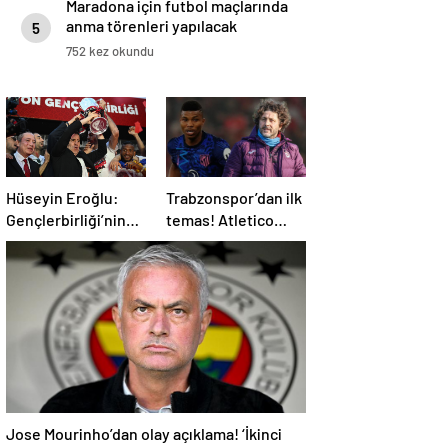
Maradona için futbol maçlarında
anma törenleri yapılacak
5
752 kez okundu
Hüseyin Eroğlu:
Trabzonspor’dan ilk
Gençlerbirliği’nin
temas! Atletico
yeri Süper Lig’dir
Madrid’in yıldızı
gündemde
Jose Mourinho’dan olay açıklama! ‘İkinci