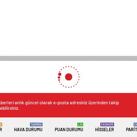
berleri anlık güncel olarak e-posta adresiniz üzerinden takip
ebilirsiniz.
K
TAHMİNİ
LİG
EKONOMİ
E
R
HAVA DURUMU
PUAN DURUMU
HISSELER
PARI