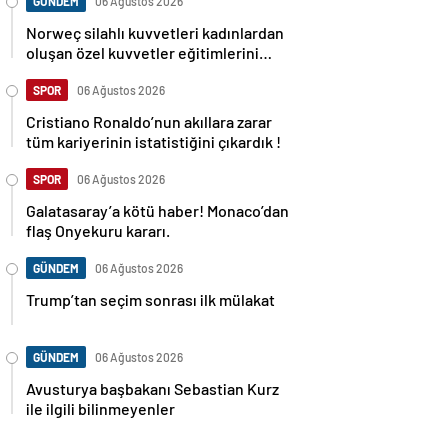
GÜNDEM
06 Ağustos 2026
Norweç silahlı kuvvetleri kadınlardan
oluşan özel kuvvetler eğitimlerini
başlattı.
SPOR
06 Ağustos 2026
Cristiano Ronaldo’nun akıllara zarar
tüm kariyerinin istatistiğini çıkardık !
SPOR
06 Ağustos 2026
Galatasaray’a kötü haber! Monaco’dan
flaş Onyekuru kararı.
GÜNDEM
06 Ağustos 2026
Trump’tan seçim sonrası ilk mülakat
GÜNDEM
06 Ağustos 2026
Avusturya başbakanı Sebastian Kurz
ile ilgili bilinmeyenler