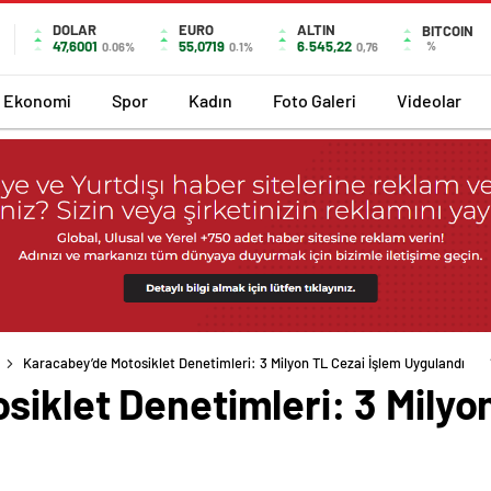
DOLAR
EURO
ALTIN
BITCOIN
47,6001
55,0719
6.545,22
%
0.06%
0.1%
0,76
Ekonomi
Spor
Kadın
Foto Galeri
Videolar
Karacabey’de Motosiklet Denetimleri: 3 Milyon TL Cezai İşlem Uygulandı
iklet Denetimleri: 3 Milyo