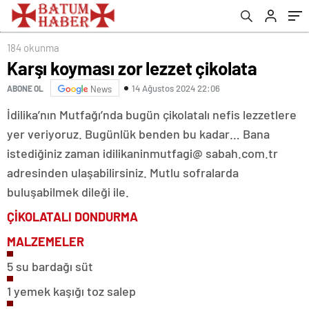
184 okunma
Karşı koyması zor lezzet çikolata
14 Ağustos 2024 22:06
ABONE OL
News
İdilika’nın Mutfağı’nda bugün çikolatalı nefis lezzetlere
yer veriyoruz. Bugünlük benden bu kadar… Bana
istediğiniz zaman idilikaninmutfagi@ sabah.com.tr
adresinden ulaşabilirsiniz. Mutlu sofralarda
buluşabilmek dileği ile.
ÇİKOLATALI
DONDURMA
MALZEMELER
5 su bardağı süt
1 yemek kaşığı toz salep