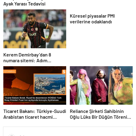
Ayak Yarası Tedavisi
Küresel piyasalar PMI
verilerine odaklandı
Kerem Demirbay’dan 8
numara sitemi: Adım
Kereminho olsaydı…
Ticaret Bakanı: Türkiye-Suudi
Reliance Şirketi Sahibinin
Arabistan ticaret hacmi
Oğlu Lüks Bir Düğün Töreni
artacak
Düzenledi