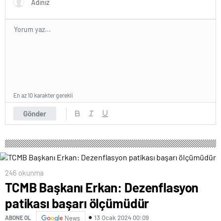
En az 10 karakter gerekli
Gönder
246 okunma
TCMB Başkanı Erkan: Dezenflasyon
patikası başarı ölçümüdür
13 Ocak 2024 00:09
ABONE OL
News