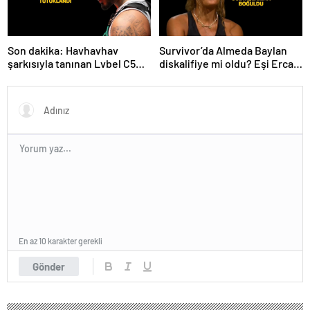
Son dakika: Havhavhav
Survivor’da Almeda Baylan
şarkısıyla tanınan Lvbel C5
diskalifiye mi oldu? Eşi Ercan
tutuklandı
Baylan Instagram’dan açıkladı
En az 10 karakter gerekli
Gönder