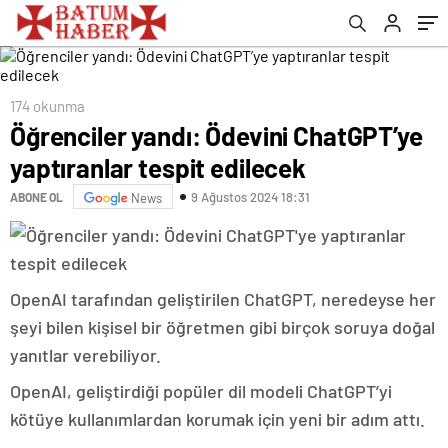
teklif
174 okunma
Öğrenciler yandı: Ödevini ChatGPT’ye
yaptıranlar tespit edilecek
9 Ağustos 2024 18:31
ABONE OL
News
OpenAI tarafından geliştirilen ChatGPT, neredeyse her
şeyi bilen kişisel bir öğretmen gibi birçok soruya doğal
yanıtlar verebiliyor.
OpenAI
,
geliştirdiği popüler dil modeli ChatGPT’yi
kötüye kullanımlardan korumak için yeni bir adım attı.