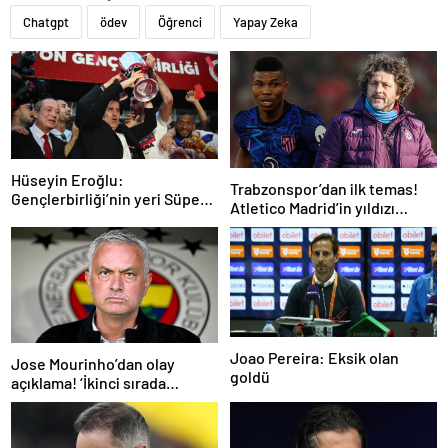
Chatgpt
ödev
Öğrenci
Yapay Zeka
Hüseyin Eroğlu:
Trabzonspor’dan ilk temas!
Gençlerbirliği’nin yeri Süper
Atletico Madrid’in yıldızı
Lig’dir
gündemde
Joao Pereira: Eksik olan
Jose Mourinho’dan olay
goldü
açıklama! ‘İkinci sırada
bitireceğiz’