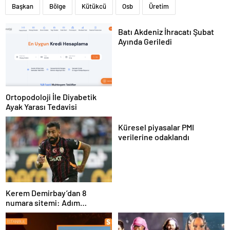
Başkan
Bölge
Kütükcü
Osb
Üretim
Batı Akdeniz İhracatı Şubat
Ayında Geriledi
Ortopodoloji İle Diyabetik
Ayak Yarası Tedavisi
Küresel piyasalar PMI
verilerine odaklandı
Kerem Demirbay’dan 8
numara sitemi: Adım
Kereminho olsaydı…