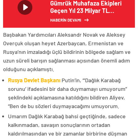
Gümrük Muhafaza Ekipleri
Geçen Yıl 23 Milyar TL
Değerinde Kaçak Ticari Eşya
HABERİN DEVAMI
ve Uyuşturucu Ele Geçirdi
Başbakan Yardımcıları Aleksandr Novak ve Aleksey
Overçuk oluşan heyet Azerbaycan, Ermenistan ve
Rusya’nın imzaladığı üçlü bildirinin bölgede sağlam ve
uzun süreli barışın sağlanması açısından önemli adım
olduğunu açıklamıştı.
Rusya Devlet Başkanı
Putin’in, “‘Dağlık Karabağ
sorunu’ ifadesini bir daha duymamayı umuyorum”
şeklindeki açıklamasına katıldığını bildiren Aliyev,
“Ben de bu sözleri duymayacağımı umuyorum.
Umarım Dağlık Karabağ bahsi geçtiğinde, sadece
kalkınmadan, savaşın sonuçlarının ortadan
kaldırılmasından ve bir zamanlar birbirine düşman