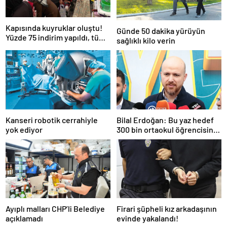
Kapısında kuyruklar oluştu!
Günde 50 dakika yürüyün
Yüzde 75 indirim yapıldı, tüm
sağlıklı kilo verin
ürünler kapış kapış gitti
Kanseri robotik cerrahiyle
Bilal Erdoğan: Bu yaz hedef
yok ediyor
300 bin ortaokul öğrencisini
yaz okullarında ağırlamak
Ayıplı malları CHP’li Belediye
Firari şüpheli kız arkadaşının
açıklamadı
evinde yakalandı!