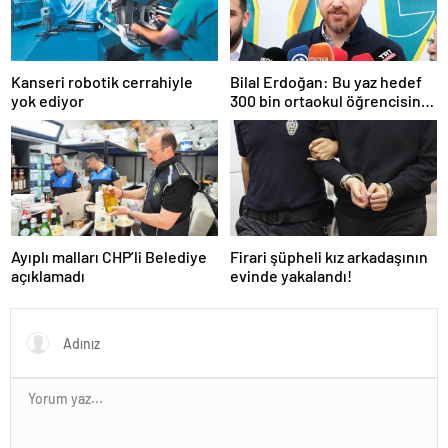
Kanseri robotik cerrahiyle
Bilal Erdoğan: Bu yaz hedef
yok ediyor
300 bin ortaokul öğrencisini
yaz okullarında ağırlamak
Ayıplı malları CHP’li Belediye
Firari şüpheli kız arkadaşının
açıklamadı
evinde yakalandı!