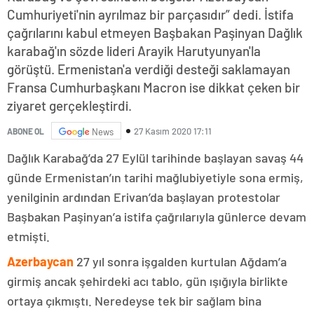
Cumhuriyeti'nin ayrılmaz bir parçasıdır” dedi. İstifa
çağrılarını kabul etmeyen Başbakan Paşinyan Dağlık
karabağ'ın sözde lideri Arayik Harutyunyan'la
görüştü. Ermenistan'a verdiği desteği saklamayan
Fransa Cumhurbaşkanı Macron ise dikkat çeken bir
ziyaret gerçekleştirdi.
27 Kasım 2020 17:11
ABONE OL
News
Dağlık Karabağ’da 27 Eylül tarihinde başlayan savaş 44
günde Ermenistan’ın tarihi mağlubiyetiyle sona ermiş,
yenilginin ardından Erivan’da başlayan protestolar
Başbakan Paşinyan’a istifa çağrılarıyla günlerce devam
etmişti.
Azerbaycan
27 yıl sonra işgalden kurtulan Ağdam’a
girmiş ancak şehirdeki acı tablo, gün ışığıyla birlikte
ortaya çıkmıştı. Neredeyse tek bir sağlam bina