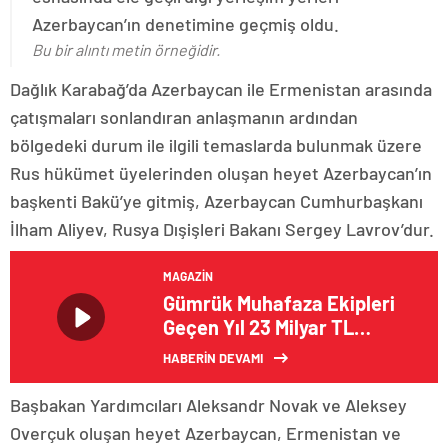
Azerbaycan’ın denetimine geçmiş oldu.
Bu bir alıntı metin örneğidir.
Dağlık Karabağ’da Azerbaycan ile Ermenistan arasında
çatışmaları sonlandıran anlaşmanın ardından
bölgedeki durum ile ilgili temaslarda bulunmak üzere
Rus hükümet üyelerinden oluşan heyet Azerbaycan’ın
başkenti Bakü’ye gitmiş, Azerbaycan Cumhurbaşkanı
İlham Aliyev, Rusya Dışişleri Bakanı Sergey Lavrov’dur.
MAGAZIN
Gümrük Muhafaza Ekipleri
Geçen Yıl 23 Milyar TL
Değerinde Kaçak Ticari Eşya
HABERİN DEVAMI
ve Uyuşturucu Ele Geçirdi
Başbakan Yardımcıları Aleksandr Novak ve Aleksey
Overçuk oluşan heyet Azerbaycan, Ermenistan ve