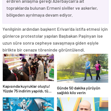
erdiren anlaşma gereği Azerbaycan’a ait
topraklarda bulunan Ermeni siviller ve askerler,
bölgeden ayrılmaya devam ediyor.
Yenilginin ardından başkent Erivan’da istifa etmesi için
günlerce protestolar yapılan Başbakan Paşinyan ise
uzun süre sonra cepheye savaşmaya giden eşiyle
birlikte bir cenaze töreninde görüntülendi.
Kapısında kuyruklar oluştu!
Günde 50 dakika yürüyün
Yüzde 75 indirim yapıldı, tüm
sağlıklı kilo verin
ürünler kapış kapış gitti