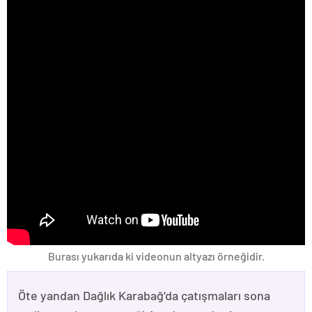
Burası yukarıda ki videonun altyazı örneğidir.
Öte yandan Dağlık Karabağ’da çatışmaları sona