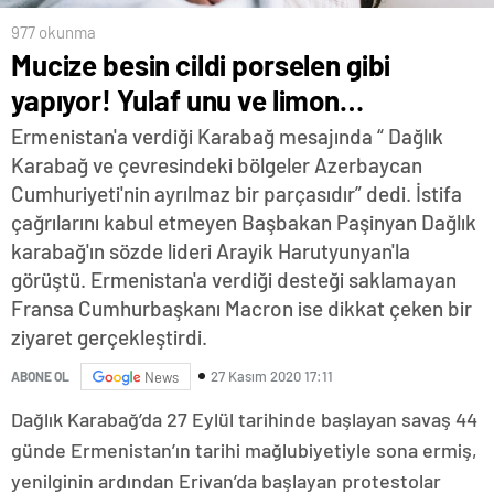
977 okunma
Mucize besin cildi porselen gibi
yapıyor! Yulaf unu ve limon…
Ermenistan'a verdiği Karabağ mesajında “ Dağlık
Karabağ ve çevresindeki bölgeler Azerbaycan
Cumhuriyeti'nin ayrılmaz bir parçasıdır” dedi. İstifa
çağrılarını kabul etmeyen Başbakan Paşinyan Dağlık
karabağ'ın sözde lideri Arayik Harutyunyan'la
görüştü. Ermenistan'a verdiği desteği saklamayan
Fransa Cumhurbaşkanı Macron ise dikkat çeken bir
ziyaret gerçekleştirdi.
27 Kasım 2020 17:11
ABONE OL
News
Dağlık Karabağ’da 27 Eylül tarihinde başlayan savaş 44
günde Ermenistan’ın tarihi mağlubiyetiyle sona ermiş,
yenilginin ardından Erivan’da başlayan protestolar