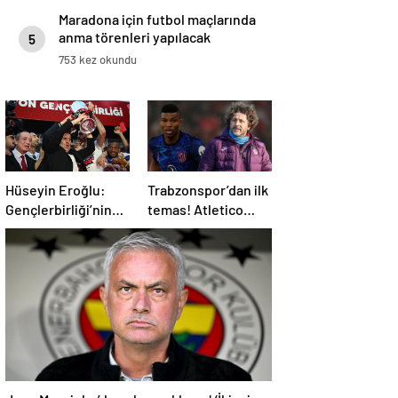
Maradona için futbol maçlarında
anma törenleri yapılacak
5
753 kez okundu
Hüseyin Eroğlu:
Trabzonspor’dan ilk
Gençlerbirliği’nin
temas! Atletico
yeri Süper Lig’dir
Madrid’in yıldızı
gündemde