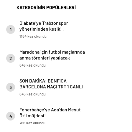
KATEGORİNİN POPÜLERLERİ
Diabate’ye Trabzonspor
yönetiminden kesik! .
1
1184 kez okundu
Maradona için futbol maçlarında
anma törenleri yapılacak
2
849 kez okundu
SON DAKİKA: BENFICA
BARCELONA MAÇI TRT 1 CANLI
3
İZLE: Benfica Barcelona Maçı
845 kez okundu
Ne Zaman? Benfica Barcelona
Maç Kadrosu
Fenerbahçe’ye Ada’dan Mesut
Özil müjdesi!
4
766 kez okundu