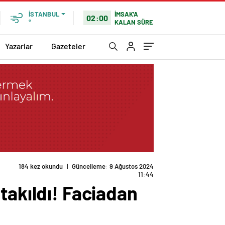
İMSAK'A
İSTANBUL
02:00
KALAN SÜRE
°
Yazarlar
Gazeteler
184 kez okundu
|
Güncelleme: 9 Ağustos 2024
11:44
takıldı! Faciadan