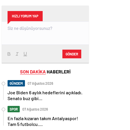
HIZLI YORUM YAP
GÖNDER
SON DAKİKA
HABERLERİ
GÜNDEM
07 Ağustos 2026
Joe Biden 6 aylık hedeflerini açıkladı.
Senato buz gibi…
SPOR
07 Ağustos 2026
En fazla kızaran takım Antalyaspor!
Tam 5 futbolcu….