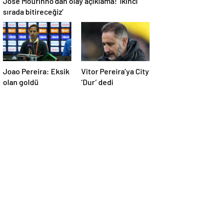
Jose Mourinho’dan olay açıklama! ‘İkinci
sırada bitireceğiz’
Joao Pereira: Eksik
Vitor Pereira’ya City
olan goldü
‘Dur’ dedi