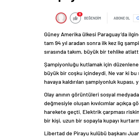
0
BEĞENDİM
ABONE OL
Güney Amerika ülkesi Paraguay’da ilginç 
tam 94 yıl aradan sonra ilk kez lig şa
sırasında takım, büyük bir tehlike atlatt
Şampiyonluğu kutlamak için düzenlenen 
büyük bir coşku içindeydi. Ne var ki bu
havaya kaldırılan şampiyonluk kupası, yü
Olay anının görüntüleri sosyal medyada h
değmesiyle oluşan kıvılcımlar açıkça gör
harekete geçti. Elektrik çarpması riskin
bir kişi, uzun bir sopayla kupayı kurtarm
Libertad de Pirayu kulübü başkanı Juan