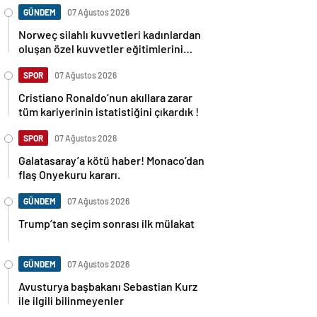
GÜNDEM
07 Ağustos 2026
Norweç silahlı kuvvetleri kadınlardan
oluşan özel kuvvetler eğitimlerini
başlattı.
SPOR
07 Ağustos 2026
Cristiano Ronaldo’nun akıllara zarar
tüm kariyerinin istatistiğini çıkardık !
SPOR
07 Ağustos 2026
Galatasaray’a kötü haber! Monaco’dan
flaş Onyekuru kararı.
GÜNDEM
07 Ağustos 2026
Trump’tan seçim sonrası ilk mülakat
GÜNDEM
07 Ağustos 2026
Avusturya başbakanı Sebastian Kurz
ile ilgili bilinmeyenler