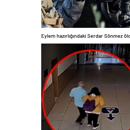
Eylem hazırlığındaki Serdar Sönmez öl