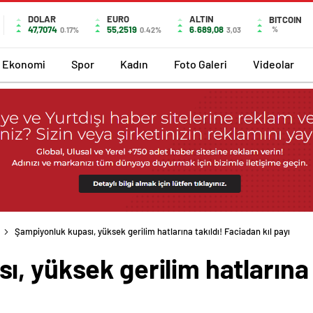
DOLAR
EURO
ALTIN
BITCOIN
47,7074
55,2519
6.689,08
%
0.17%
0.42%
3,03
Ekonomi
Spor
Kadın
Foto Galeri
Videolar
Şampiyonluk kupası, yüksek gerilim hatlarına takıldı! Faciadan kıl payı
, yüksek gerilim hatlarına 