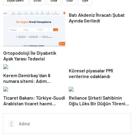
Diyarbakır
Dtso
Oda
Osb
Üye
Batı Akdeniz İhracatı Şubat
Ayında Geriledi
Ortopodoloji İle Diyabetik
Ayak Yarası Tedavisi
Küresel piyasalar PMI
Kerem Demirbay’dan 8
verilerine odaklandı
numara sitemi: Adım
Kereminho olsaydı…
Ticaret Bakanı: Türkiye-Suudi
Reliance Şirketi Sahibinin
Arabistan ticaret hacmi
Oğlu Lüks Bir Düğün Töreni
artacak
Düzenledi