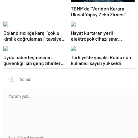
TBMM’de “Veriden Karara
Ulusal Yapay Zeka Zirvesi”
başladı
Dolandırıcılığa karşı “çoklu
Hayat kurtaran yerli
kimlik doğrulaması” tavsiye
elektroşok cihazı sınır
ediliyor
kapısında da görevde
Uydu haberleşmesinin
Türkiye’de yasaklı Roblox’un
güvenliği için genç zihinler
kullanıcı sayısı yükseldi
TEKNOFEST’te yarışıyor
En az 10 karakter gerekli