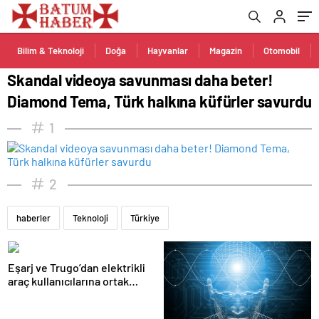
savurdu
Bilim & Teknoloji
Doğa
Hayvanlar
Magazin
Otomobil
Skandal videoya savunması daha beter!
Diamond Tema, Türk halkına küfürler savurdu
1
2
haberler
Teknoloji
Türkiye
Eşarj ve Trugo’dan elektrikli
araç kullanıcılarına ortak
istasyon erişimi