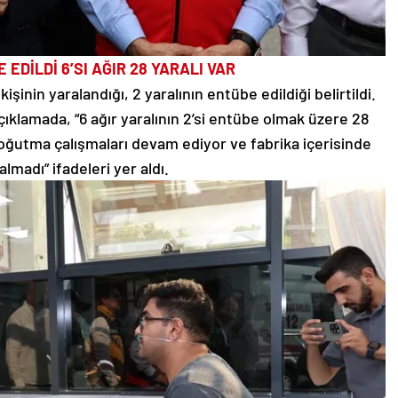
 EDİLDİ 6’SI AĞIR 28 YARALI VAR
işinin yaralandığı, 2 yaralının entübe edildiği belirtildi.
açıklamada, “6 ağır yaralının 2’si entübe olmak üzere 28
 soğutma çalışmaları devam ediyor ve fabrika içerisinde
lmadı” ifadeleri yer aldı.