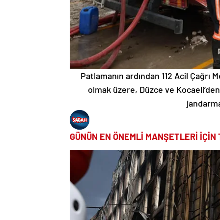
Patlamanın ardından 112 Acil Çağrı 
olmak üzere, Düzce ve Kocaeli’den 
jandarma
GÜNÜN EN ÖNEMLİ MANŞETLERİ İÇİN 