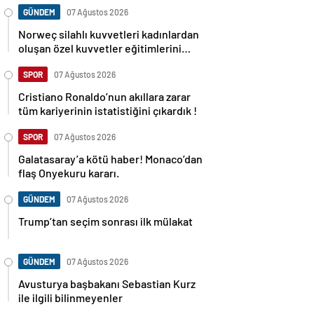
GÜNDEM
07 Ağustos 2026
Norweç silahlı kuvvetleri kadınlardan
oluşan özel kuvvetler eğitimlerini
başlattı.
SPOR
07 Ağustos 2026
Cristiano Ronaldo’nun akıllara zarar
tüm kariyerinin istatistiğini çıkardık !
SPOR
07 Ağustos 2026
Galatasaray’a kötü haber! Monaco’dan
flaş Onyekuru kararı.
GÜNDEM
07 Ağustos 2026
Trump’tan seçim sonrası ilk mülakat
GÜNDEM
07 Ağustos 2026
Avusturya başbakanı Sebastian Kurz
ile ilgili bilinmeyenler