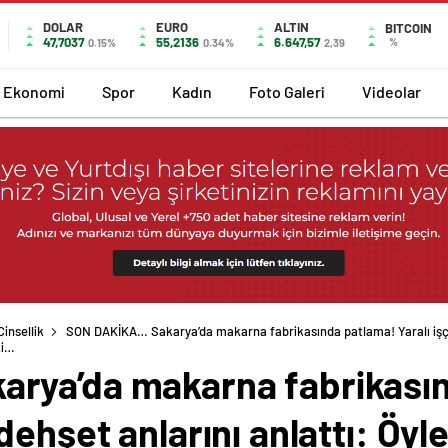
DOLAR
EURO
ALTIN
BITCOIN
47,7037
55,2136
6.647,57
%
0.15%
0.34%
2,39
Ekonomi
Spor
Kadın
Foto Galeri
Videolar
insellik
SON DAKİKA… Sakarya’da makarna fabrikasında patlama! Yaralı işç
ki…
ya’da makarna fabrikasınd
ehşet anlarını anlattı: Öyle