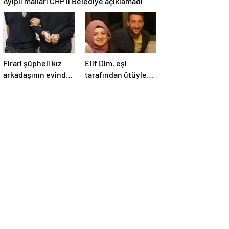
Ayıplı malları CHP’li Belediye açıklamadı
Firari şüpheli kız
Elif Dim, eşi
arkadaşının evinde
tarafından ütüyle
yakalandı!
öldürülmüştü: 14
yaşındaki oğlu
babasından
şikayetçi oldu!