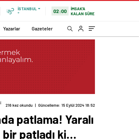
İMSAK'A
İSTANBUL
02:00
KALAN SÜRE
°
Yazarlar
Gazeteler
i
216 kez okundu
|
Güncelleme: 15 Eylül 2024 18:52
a patlama! Yaralı
 bir patladı ki…