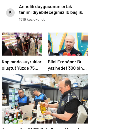
Annelik duygusunun ortak
tanımı diyebileceğimiz 10 başlık.
5
1519 kez okundu
Kapısında kuyruklar
Bilal Erdoğan: Bu
oluştu! Yüzde 75
yaz hedef 300 bin
indirim yapıldı, tüm
ortaokul
ürünler kapış kapış
öğrencisini yaz
gitti
okullarında
ağırlamak