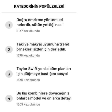
KATEGORİNİN POPÜLERLERİ
Doğru emzirme yöntemleri
nelerdir, sütün yettiği nasıl
1
anlaşılır?
2137 kez okundu
Takı ve makyaj uyumuna trend
örnekleri sizler için derledik.
2
1676 kez okundu
Taylor Swift yeni albüm planları
için düğmeye bastığını sosyal
3
medyadan duyurdu!
1636 kez okundu
Bu kış kombinlere doyacağınız
onlarca model ve onlarca detay.
4
1609 kez okundu