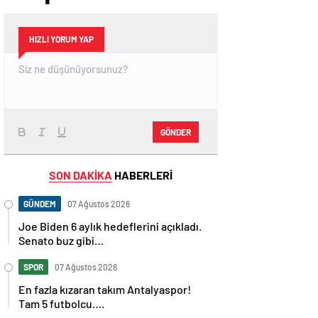
HIZLI YORUM YAP
GÖNDER
SON DAKİKA
HABERLERİ
GÜNDEM
07 Ağustos 2026
Joe Biden 6 aylık hedeflerini açıkladı.
Senato buz gibi…
SPOR
07 Ağustos 2026
En fazla kızaran takım Antalyaspor!
Tam 5 futbolcu….