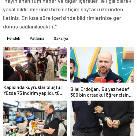
“Yayınlanan tüm haber ve diğer içerikler ile ilgili olarak
yasal bildirimlerinizi bize iletişim sayfası üzerinden
iletiniz. En kısa süre içerisinde bildirimlerinize geri
dönüş sağlanılacaktır.”
Hendek
Patlama
Sakarya
Kapısında kuyruklar oluştu!
Bilal Erdoğan: Bu yaz hedef
Yüzde 75 indirim yapıldı, tüm
300 bin ortaokul öğrencisini
ürünler kapış kapış gitti
yaz okullarında ağırlamak