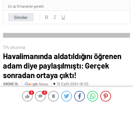
En az 10 karakter gerekli
Gönder
174 okunma
Havalimanında aldatıldığını öğrenen
adam diye paylaşılmıştı: Gerçek
sonradan ortaya çıktı!
15 Eylül 2024 18:52
ABONE OL
News
0
0
0
0