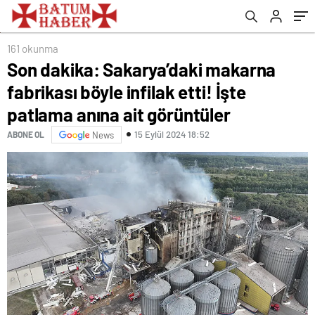
görüntüler
çıktı!
161 okunma
Son dakika: Sakarya’daki makarna
fabrikası böyle infilak etti! İşte
patlama anına ait görüntüler
15 Eylül 2024 18:52
ABONE OL
News