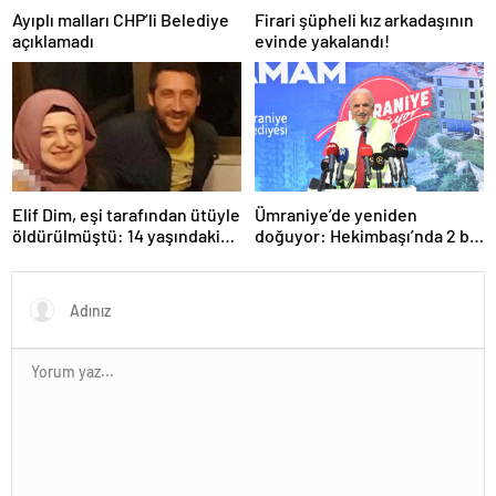
Ayıplı malları CHP’li Belediye
Firari şüpheli kız arkadaşının
açıklamadı
evinde yakalandı!
Elif Dim, eşi tarafından ütüyle
Ümraniye’de yeniden
öldürülmüştü: 14 yaşındaki
doğuyor: Hekimbaşı’nda 2 bin
oğlu babasından şikayetçi
500 kişinin yaşayacağı 619
oldu!
konut