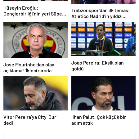
Hüseyin Eroğlu:
Trabzonspor’dan ilk temas!
Gençlerbirliği’nin yeri Süper
Atletico Madrid’in yıldızı
Lig’dir
gündemde
Joao Pereira: Eksik olan
Jose Mourinho’dan olay
goldü
açıklama! ‘İkinci sırada
bitireceğiz’
Vitor Pereira’ya City ‘Dur’
İlhan Palut: Çok küçük bir
dedi
adım attık