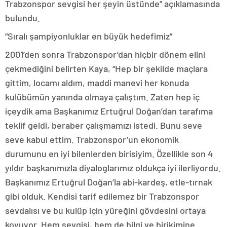
Trabzonspor sevgisi her şeyin üstünde” açıklamasında
bulundu.
“Sıralı şampiyonluklar en büyük hedefimiz”
2001’den sonra Trabzonspor’dan hiçbir dönem elini
çekmediğini belirten Kaya, “Hep bir şekilde maçlara
gittim, locamı aldım, maddi manevi her konuda
kulübümün yanında olmaya çalıştım. Zaten hep iç
içeydik ama Başkanımız Ertuğrul Doğan’dan tarafıma
teklif geldi, beraber çalışmamızı istedi. Bunu seve
seve kabul ettim. Trabzonspor’un ekonomik
durumunu en iyi bilenlerden birisiyim. Özellikle son 4
yıldır başkanımızla diyaloglarımız oldukça iyi ilerliyordu.
Başkanımız Ertuğrul Doğan’la abi-kardeş, etle-tırnak
gibi olduk. Kendisi tarif edilemez bir Trabzonspor
sevdalısı ve bu kulüp için yüreğini gövdesini ortaya
koyuyor. Hem sevgisi, hem de bilgi ve birikimine