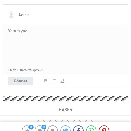
artacak
Düzenledi
En az 10 karakter gerekli
Gönder
HABER
0
0