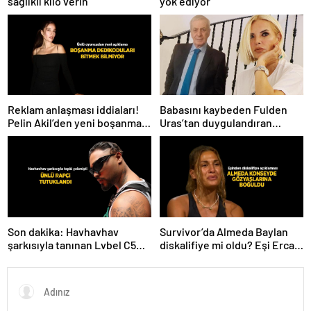
sağlıklı kilo verin
yok ediyor
Babasını kaybeden Fulden
Reklam anlaşması iddiaları!
Uras’tan duygulandıran
Pelin Akil’den yeni boşanma
paylaşım! ‘Nurlarda uyu’
açıklaması
Son dakika: Havhavhav
Survivor’da Almeda Baylan
şarkısıyla tanınan Lvbel C5
diskalifiye mi oldu? Eşi Ercan
tutuklandı
Baylan Instagram’dan açıkladı