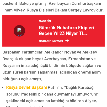
başkenti Bakü’ye gitmiş, Azerbaycan Cumhurbaşkanı
İlham Aliyev, Rusya Dışişleri Bakanı Sergey Lavrov’dur.
MAGAZIN
Gümrük Muhafaza Ekipleri
Geçen Yıl 23 Milyar TL
Değerinde Kaçak Ticari Eşya
HABERİN DEVAMI
ve Uyuşturucu Ele Geçirdi
Başbakan Yardımcıları Aleksandr Novak ve Aleksey
Overçuk oluşan heyet Azerbaycan, Ermenistan ve
Rusya’nın imzaladığı üçlü bildirinin bölgede sağlam ve
uzun süreli barışın sağlanması açısından önemli adım
olduğunu açıklamıştı.
Rusya Devlet Başkanı
Putin’in, “‘Dağlık Karabağ
sorunu’ ifadesini bir daha duymamayı umuyorum”
şeklindeki açıklamasına katıldığını bildiren Aliyev,