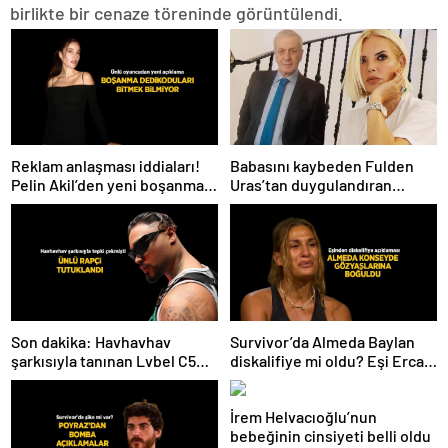
birlikte bir cenaze töreninde görüntülendi.
Babasını kaybeden Fulden
Reklam anlaşması iddiaları!
Uras’tan duygulandıran
Pelin Akil’den yeni boşanma
paylaşım! ‘Nurlarda uyu’
açıklaması
Son dakika: Havhavhav
Survivor’da Almeda Baylan
şarkısıyla tanınan Lvbel C5
diskalifiye mi oldu? Eşi Ercan
tutuklandı
Baylan Instagram’dan açıkladı
İrem Helvacıoğlu’nun
bebeğinin cinsiyeti belli oldu