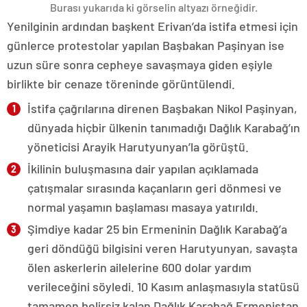
Burası yukarıda ki görselin altyazı örneğidir.
Yenilginin ardından başkent Erivan’da istifa etmesi için
günlerce protestolar yapılan Başbakan Paşinyan ise
uzun süre sonra cepheye savaşmaya giden eşiyle
birlikte bir cenaze töreninde görüntülendi.
İstifa çağrılarına direnen Başbakan Nikol Paşinyan,
dünyada hiçbir ülkenin tanımadığı Dağlık Karabağ’ın
yöneticisi Arayik Harutyunyan’la görüştü.
İkilinin buluşmasına dair yapılan açıklamada
çatışmalar sırasında kaçanların geri dönmesi ve
normal yaşamın başlaması masaya yatırıldı.
Şimdiye kadar 25 bin Ermeninin Dağlık Karabağ’a
geri döndüğü bilgisini veren Harutyunyan, savaşta
ölen askerlerin ailelerine 600 dolar yardım
verileceğini söyledi. 10 Kasım anlaşmasıyla statüsü
tamamen belirsiz kalan Dağlık Karabağ Ermenistan