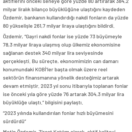
aktiflerini önceki seneye göre yüzde 80 artırarak 384,2
milyar liralık bilanço büyüklüğüne ulaştığını kaydeden
Özdemir, bankanın kullandırdığı nakdi fonların da yüzde
80 yükselişle 261,7 milyar liraya ulaştığını bildirdi.
Özdemir, “Gayri nakdi fonlar ise yüzde 73 büyümeyle
78,3 milyar liraya ulaşmış olup ülkemiz ekonomisine
sağlanan destek 340 milyar lira seviyesinde
gerçekleşti. Bu süreçte, ekonomimizin can damarı
konumundaki KOBİ’ler başta olmak üzere reel
sektörün finansmanına yönelik desteğimiz artarak
devam etmiştir. 2023 yıl sonu itibarıyla toplanan fonlar
ise önceki yıla göre yüzde 76 artarak 304,3 milyar lira
büyüklüğe ulaştı.” bilgisini paylaştı.
“2023 yılında kullandırılan fonlar hızlı büyümesini
sürdürdü”
Metin Özdemir, Ziraat Katılım olarak, aktif kaliteyi