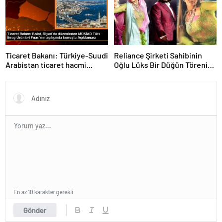
Ticaret Bakanı: Türkiye-Suudi
Reliance Şirketi Sahibinin
Arabistan ticaret hacmi
Oğlu Lüks Bir Düğün Töreni
artacak
Düzenledi
En az 10 karakter gerekli
Gönder