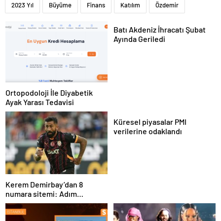
2023 Yıl
Büyüme
Finans
Katılım
Özdemir
Batı Akdeniz İhracatı Şubat
Ayında Geriledi
Ortopodoloji İle Diyabetik
Ayak Yarası Tedavisi
Küresel piyasalar PMI
verilerine odaklandı
Kerem Demirbay’dan 8
numara sitemi: Adım
Kereminho olsaydı…