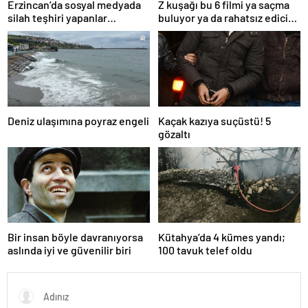
Erzincan’da sosyal medyada
Z kuşağı bu 6 filmi ya saçma
silah teşhiri yapanlar
buluyor ya da rahatsız edici
yakalandı
ve toksik!
Deniz ulaşımına poyraz engeli
Kaçak kazıya suçüstü! 5
gözaltı
Bir insan böyle davranıyorsa
Kütahya’da 4 kümes yandı;
aslında iyi ve güvenilir biri
100 tavuk telef oldu