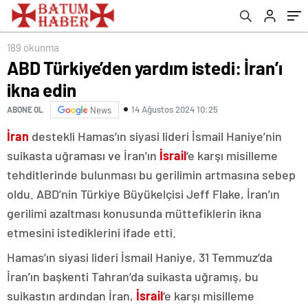
189 okunma
ABD Türkiye’den yardım istedi: İran’ı
ikna edin
14 Ağustos 2024 10:25
ABONE OL
News
İran
destekli Hamas’ın siyasi lideri İsmail Haniye’nin
suikasta uğraması ve İran’ın
İsrail
‘e karşı misilleme
tehditlerinde bulunması bu gerilimin artmasına sebep
oldu. ABD’nin Türkiye Büyükelçisi Jeff Flake, İran’ın
gerilimi azaltması konusunda müttefiklerin ikna
etmesini istediklerini ifade etti.
Hamas’ın siyasi lideri İsmail Haniye, 31 Temmuz’da
İran’ın başkenti Tahran’da suikasta uğramış, bu
suikastın ardından İran,
İsrail
‘e karşı misilleme