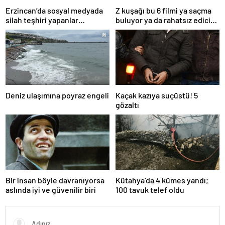
Erzincan’da sosyal medyada
Z kuşağı bu 6 filmi ya saçma
silah teşhiri yapanlar
buluyor ya da rahatsız edici
yakalandı
ve toksik!
Deniz ulaşımına poyraz engeli
Kaçak kazıya suçüstü! 5
gözaltı
Bir insan böyle davranıyorsa
Kütahya’da 4 kümes yandı;
aslında iyi ve güvenilir biri
100 tavuk telef oldu