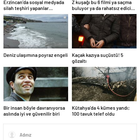
Erzincan’da sosyal medyada
Z kuşağı bu 6 filmi ya saçma
silah teşhiri yapanlar
buluyor ya da rahatsız edici
yakalandı
ve toksik!
Deniz ulaşımına poyraz engeli
Kaçak kazıya suçüstü! 5
gözaltı
Bir insan böyle davranıyorsa
Kütahya’da 4 kümes yandı;
aslında iyi ve güvenilir biri
100 tavuk telef oldu