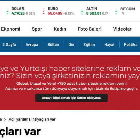
DOLAR
EURO
ALTIN
BITCOIN
47,7026
55,0405
6.503,81
%
0.06%
-0.13%
0,17
Ekonomi
Spor
Kadın
Foto Galeri
Videolar
3.Sayfa
Avrupa
Bülten
Din
Eğitim
Hayat
Politika
a
Acil yardıma ihtiyaçları var
çları var