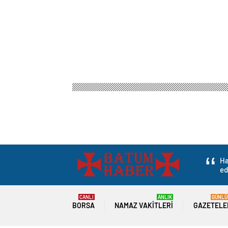
Ha
ed
CANLI
ANLIK
GÜNLÜ
BORSA
NAMAZ VAKITLERI
GAZETELE