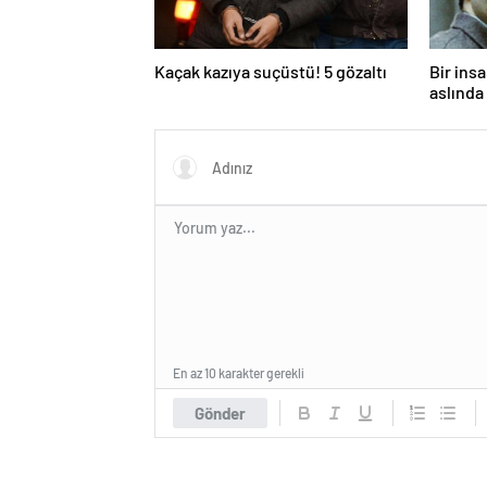
Kaçak kazıya suçüstü! 5 gözaltı
Bir ins
aslında 
En az 10 karakter gerekli
Gönder