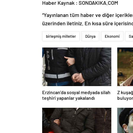
Haber Kaynak : SONDAKIKA.COM
“Yayınlanan tüm haber ve diğer içerikler i
üzerinden iletiniz. En kısa süre içerisin
birleşmiş milletler
Dünya
Ekonomi
Sa
Erzincan’da sosyal medyada silah
Z kuşağ
teşhiri yapanlar yakalandı
buluyor
toksik!