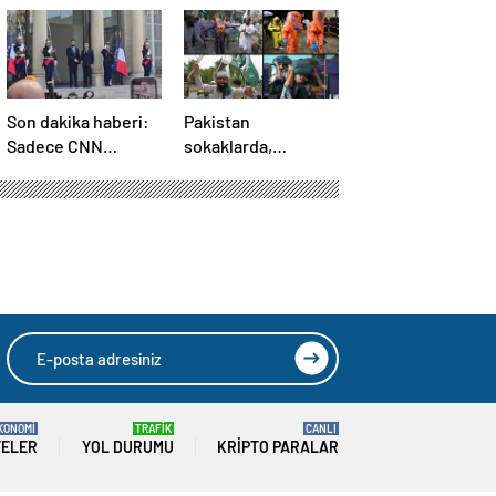
Son dakika haberi:
Pakistan
Sadece CNN
sokaklarda,
TÜRK’te: Şara
Hindistan
Elize’de! Suriye
tatbikatta: “Ateşle
Lideri, Macron ile
oynuyor”
görüşüyor
KONOMİ
TRAFİK
CANLI
TELER
YOL DURUMU
KRIPTO PARALAR