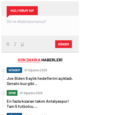
HIZLI YORUM YAP
GÖNDER
SON DAKİKA
HABERLERİ
GÜNDEM
07 Ağustos 2026
Joe Biden 6 aylık hedeflerini açıkladı.
Senato buz gibi…
SPOR
07 Ağustos 2026
En fazla kızaran takım Antalyaspor!
Tam 5 futbolcu….