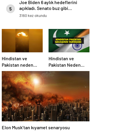
Joe Biden 6 aylık hedeflerini
açıkladı. Senato buz gibi…
5
3160 kez okundu
Hindistan ve
Hindistan ve
Pakistan neden
Pakistan Neden
savaşıyor?
Savaşıyor? Keşmir
Sorunu Nedir?
Neden Savaş
Başladı? İşte
Hindistan Pakistan
Savaşının Tarihçesi!
Elon Musk’tan kıyamet senaryosu