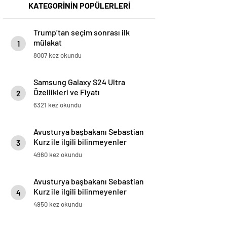
KATEGORİNİN POPÜLERLERİ
Trump’tan seçim sonrası ilk
mülakat
1
8007 kez okundu
Samsung Galaxy S24 Ultra
Özellikleri ve Fiyatı
2
6321 kez okundu
Avusturya başbakanı Sebastian
Kurz ile ilgili bilinmeyenler
3
4960 kez okundu
Avusturya başbakanı Sebastian
Kurz ile ilgili bilinmeyenler
4
4950 kez okundu