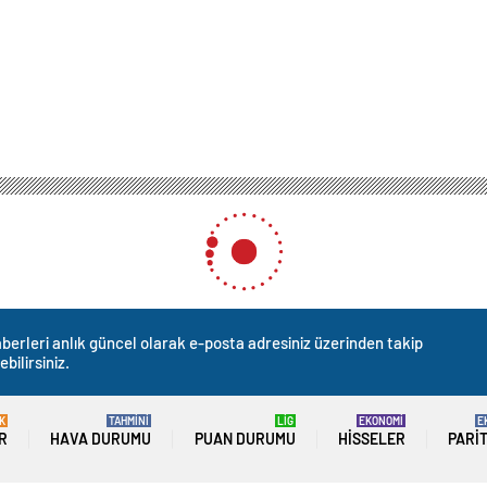
berleri anlık güncel olarak e-posta adresiniz üzerinden takip
ebilirsiniz.
K
TAHMİNİ
LİG
EKONOMİ
E
R
HAVA DURUMU
PUAN DURUMU
HISSELER
PARI