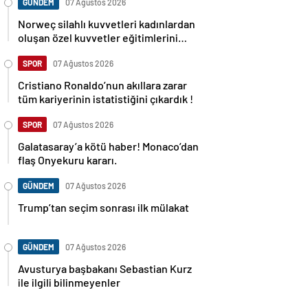
GÜNDEM
07 Ağustos 2026
Norweç silahlı kuvvetleri kadınlardan
oluşan özel kuvvetler eğitimlerini
başlattı.
SPOR
07 Ağustos 2026
Cristiano Ronaldo’nun akıllara zarar
tüm kariyerinin istatistiğini çıkardık !
SPOR
07 Ağustos 2026
Galatasaray’a kötü haber! Monaco’dan
flaş Onyekuru kararı.
GÜNDEM
07 Ağustos 2026
Trump’tan seçim sonrası ilk mülakat
GÜNDEM
07 Ağustos 2026
Avusturya başbakanı Sebastian Kurz
ile ilgili bilinmeyenler